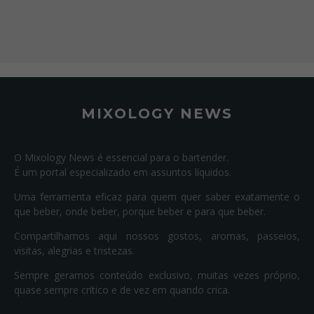
MIXOLOGY NEWS
O Mixology News é essencial para o bartender.
É um portal especializado em assuntos líquidos.
Uma ferramenta eficaz para quem quer saber exatamente o
que beber, onde beber, porque beber e para que beber.
Compartilhamos aqui nossos gostos, aromas, passeios,
visitas, alegrias e tristezas.
Sempre geramos conteúdo exclusivo, muitas vezes próprio,
quase sempre crítico e de vez em quando crica.