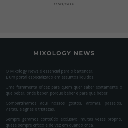
19/07/2026
MIXOLOGY NEWS
O Mixology News é essencial para o bartender.
É um portal especializado em assuntos líquidos.
Uma ferramenta eficaz para quem quer saber exatamente o
que beber, onde beber, porque beber e para que beber.
Compartilhamos aqui nossos gostos, aromas, passeios,
visitas, alegrias e tristezas.
Sempre geramos conteúdo exclusivo, muitas vezes próprio,
quase sempre crítico e de vez em quando crica.