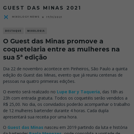
GUEST DAS MINAS 2021
MIXOLOGY NEWS
17/11/2021
DESTAQUE
MIXOLOGIA
O Guest das Minas promove a
coquetelaria entre as mulheres na
sua 5ª edição
Dia 22 de novembro acontece em Pinheiros, São Paulo a quinta
edição do Guest das Minas, evento que já reuniu centenas de
pessoas na quatro primeiras edições.
O evento será realizado no
Lupe Bar y Taqueria
, das 18h as
23h com entrada gratuita. Todos os coquetéis serão vendidos a
R$ 25,00. No dia, os convidados poderão acompanhar o trabalho
de 12 mulheres bartender durante 4 horas. Cada dupla
apresentará sua receita por uma hora.
O
Guest das Minas
nasceu em 2019 partindo da luta e história
da bartender
Paola Menezes
, onde consolida a vontade de