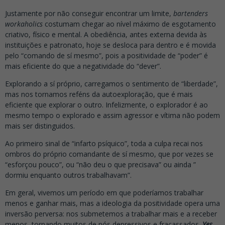
Justamente por não conseguir encontrar um limite,
bartenders
workaholics
costumam chegar ao nível máximo de esgotamento
criativo, físico e mental. A obediência, antes externa devida às
instituições e patronato, hoje se desloca para dentro e é movida
pelo “comando de sí mesmo”, pois a positividade de “poder” é
mais eficiente do que a negatividade do “dever”.
Explorando a sí próprio, carregamos o sentimento de “liberdade”,
mas nos tornamos reféns da autoexploração, que é mais
eficiente que explorar o outro. Infelizmente, o explorador é ao
mesmo tempo o explorado e assim agressor e vítima não podem
mais ser distinguidos.
Ao primeiro sinal de “infarto psíquico”, toda a culpa recai nos
ombros do próprio comandante de sí mesmo, que por vezes se
“esforçou pouco”, ou “não deu o que precisava” ou ainda ”
dormiu enquanto outros trabalhavam”.
Em geral, vivemos um período em que poderíamos trabalhar
menos e ganhar mais, mas a ideologia da positividade opera uma
inversão perversa: nos submetemos a trabalhar mais e a receber
menos, tornando muitos de nós depressivos e fracassados.
Yes