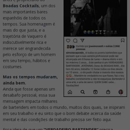
Boadas Cocktails
, um dos
mais importantes bares
espanhóis de todos os
tempos. Sua homenagem é
mais do que justa, e a
trajetória de Vaquero é
indiscutivelmente rica e
merece ser engrandecida
pelo esforço de um homem
em seu tempo, hábitos e
costumes.
Mas os tempos mudaram,
ainda bem.
Ainda que fosse apenas um
desabafo pessoal, essa sua
mensagem impacta milhares
de bartenders em todos o mundo, muitos dos quais, se inspiram
em seu trabalho e eu sinto que o bom debate acerca da saúde
mental e das condições de trabalho precisa ser feito aqui.
Essa ideia de que um
“VERDADEIRO BARTENDER”
precisa