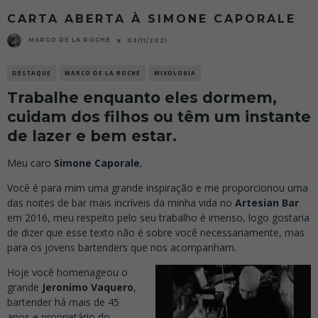
CARTA ABERTA À SIMONE CAPORALE
MARCO DE LA ROCHE
03/11/2021
DESTAQUE
MARCO DE LA ROCHE
MIXOLOGIA
Trabalhe enquanto eles dormem,
cuidam dos filhos ou têm um instante
de lazer e bem estar.
Meu caro
Simone Caporale
,
Você é para mim uma grande inspiração e me proporcionou uma
das noites de bar mais incríveis da minha vida no
Artesian Bar
em 2016, meu respeito pelo seu trabalho é imenso, logo gostaria
de dizer que esse texto não é sobre você necessariamente, mas
para os jovens bartenders que nos acompanham.
Hoje você homenageou o
grande
Jeronimo Vaquero
,
bartender há mais de 45
anos e proprietário do