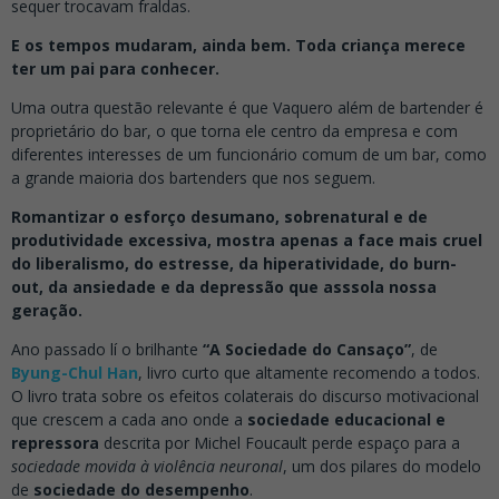
sequer trocavam fraldas.
E os tempos mudaram, ainda bem. Toda criança merece
ter um pai para conhecer.
Uma outra questão relevante é que Vaquero além de bartender é
proprietário do bar, o que torna ele centro da empresa e com
diferentes interesses de um funcionário comum de um bar, como
a grande maioria dos bartenders que nos seguem.
Romantizar o esforço desumano, sobrenatural e de
produtividade excessiva, mostra apenas a face mais cruel
do liberalismo, do estresse, da hiperatividade, do burn-
out, da ansiedade e da depressão que asssola nossa
geração.
Ano passado lí o brilhante
“A Sociedade do Cansaço”
, de
Byung-Chul Han
, livro curto que altamente recomendo a todos.
O livro trata sobre os efeitos colaterais do discurso motivacional
que crescem a cada ano onde a
sociedade educacional e
repressora
descrita por Michel Foucault perde espaço para a
sociedade movida à violência neuronal
, um dos pilares do modelo
de
sociedade do desempenho
.