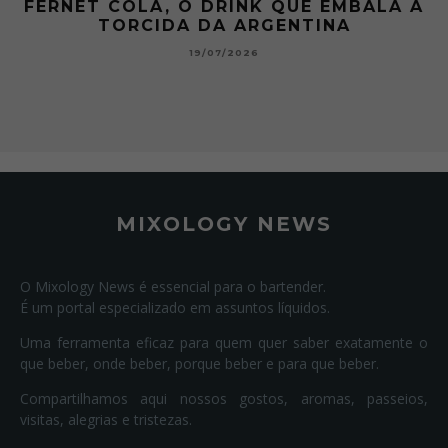
 A
GIBSON: O PICLES QUE MUDOU A
HISTÓRIA DOS MARTINI
15/07/2026
MIXOLOGY NEWS
O Mixology News é essencial para o bartender.
É um portal especializado em assuntos líquidos.
Uma ferramenta eficaz para quem quer saber exatamente o
que beber, onde beber, porque beber e para que beber.
Compartilhamos aqui nossos gostos, aromas, passeios,
visitas, alegrias e tristezas.