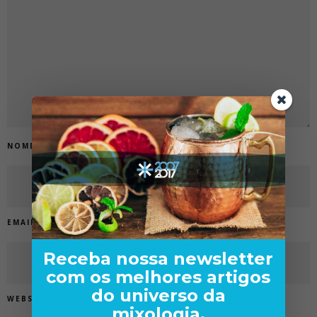
NOME
*
EMAIL
*
Receba nossa newsletter
com os melhores artigos
do universo da
WEBSITE
mixologia.