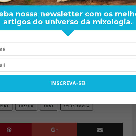
IBA MAIS
eba nossa newsletter com os melh
artigos do universo da mixologia.
 de Janeiro
ENDER: DE BOA
TOM OLIVEIRA – ENTREVIS
ARA O MUNDO
EXCLUSIVA
gunda a sexta.
08/2024
07/10/2025
INSCREVA-SE!
EIDA
PRESHH
SODA
SYLAS ROCHA