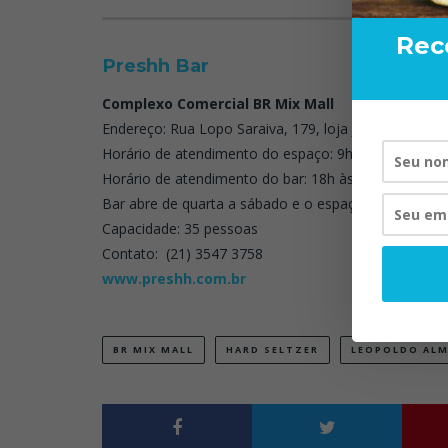
SA
Rec
Preshh Bar
Complexo Comercial BR Mix Mall
Endereço: Rua Lopo Saraiva, 179, loja J – Tanque, Rio
Horário de atendimento do espaço: 9h às 18h
Horário de atendimento do bar: 18h às 00h
RAND BART
VISTA P
Bar abre de quarta a sábado e o espaço diurno de se
Capacidade: 35 pessoas
20/
Contato: (21) 3547 3758
www.preshh.com.br
BR MIX MALL
HARD SELTZER
LEOPOLDO ALM