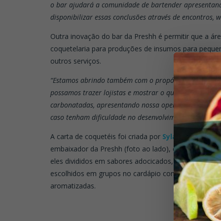
o bar ajudará a comunidade de bartender apresentand
disponibilizar essas conclusões através de encontros, 
Outra inovação do bar da Preshh é permitir que a ár
coquetelaria para produções de insumos para pequen
outros serviços.
“Estamos abrindo também com o propósito de ser um 
possamos trazer lojistas e mostrar o que de melhor po
carbonatadas, apresentando nossa operação e dando 
caso tenham dificuldade no desenvolvimento e criação 
A carta de coquetéis foi criada por
Sylas Rocha
, bar
embaixador da Preshh (foto ao lado), e conta com 
eles divididos em sabores adocicados, cítricos e am
escolhidos em grupos no cardápio como: Gin Tônicas,
aromatizadas.