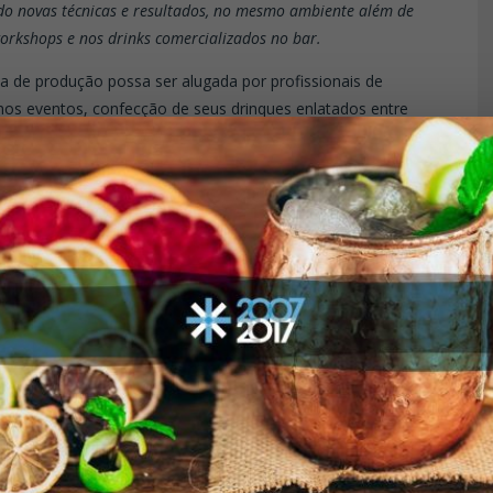
o novas técnicas e resultados, no mesmo ambiente além de
workshops e nos drinks comercializados no bar.
ea de produção possa ser alugada por profissionais de
os eventos, confecção de seus drinques enlatados entre
ponto para o bartender, onde
de ser feito com bebidas
treinamento aos bartenders
de receitas.
” explica Almeida.
tender paulistano e
mais de 30 coquetéis, sendo
argos, que podem ser
 Spritz, sodas e água