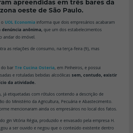
oram apreendidas em três bares da
 zona oeste de São Paulo.
a o
UOL Economia
informa que dois empresários acabaram
 denúncia anônima,
que um dos estabelecimentos
 andar do imóvel.
tra as relações de consumo, na terça-feira (9), mas
r do bar
Tre Cucina Osteria
, em Pinheiros, e possui
adas e rotuladas bebidas alcoólicas
sem, contudo, existir
cio da atividade.
, já etiquetadas com rótulos contendo a descrição de
ão do Ministério da Agricultura, Pecuária e Abastecimento.
nforme mencionaram ainda os empresários no local dos fatos.
 do gin Vitória Régia, produzido e envasado pela empresa H.
gou a ser ouvido e negou que o conteúdo existente dentro