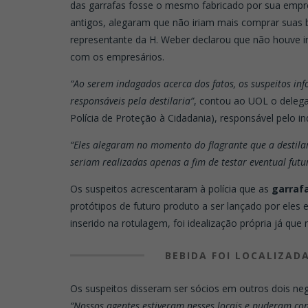
das garrafas fosse o mesmo fabricado por sua empresa
antigos, alegaram que não iriam mais comprar suas b
representante da H. Weber declarou que não houve i
com os empresários.
“Ao serem indagados acerca dos fatos, os suspeitos i
responsáveis pela destilaria”
, contou ao UOL o deleg
Polícia de Proteção à Cidadania), responsável pelo in
“Eles alegaram no momento do flagrante que a destilar
seriam realizadas apenas a fim de testar eventual fu
Os suspeitos acrescentaram à polícia que as
garrafa
protótipos de futuro produto a ser lançado por eles 
inserido na rotulagem, foi idealização própria já qu
BEBIDA FOI LOCALIZAD
Os suspeitos disseram ser sócios em outros dois neg
“Nossos agentes estiveram nesses locais e puderam co