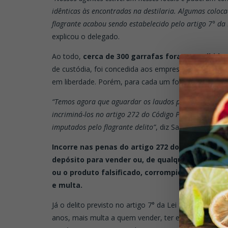
idênticas às encontradas na destilaria. Algumas colo
flagrante acabou sendo estabelecido pelo artigo 7° da
explicou o delegado.
Ao todo,
cerca de 300 garrafas foram recolhidas
de custódia, foi concedida aos empresários a emiss
em liberdade. Porém, para cada um foi estipulada um
“Temos agora que aguardar os laudos periciais antes d
incriminá-los no artigo 272 do Código Penal, que prev
imputados pelo flagrante delito”
, diz Santos.
Incorre nas penas do artigo 272 do Código Pen
depósito para vender ou, de qualquer forma, di
ou o produto falsificado, corrompido ou adulte
e multa.
Já o delito previsto no artigo 7° da Lei 8.137, crime
anos, mais multa a quem vender, ter em depósito pa