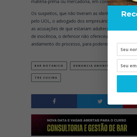
matéria-prima ou mercadoria, em condições impróp
Rec
Os suspeitos, que não tiveram as identidades divulga
pelo UOL, o advogado dos empresários, Pedro Cosser
as acusações de que estariam adulterando bebidas al
de inocência, o defensor não ofereceu esclareciment
andamento do processo, para poderem responder e es
BAR BOTANICO
DENUNCIA ANONIMA
DESTIL
TRE CUCINA