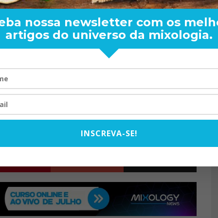
rias ao consumo.
eba nossa newsletter com os melh
das oficialmente pela polícia, negam as acusações. Ouvido
artigos do universo da mixologia.
melli Cana Brasil Dias, informou que seus clientes refutam
coólicas em uma destilaria clandestina. Apesar da declaração
os à imprensa e alegou que os suspeitos “irão aguardar o
clarecer todos os detalhes em juízo”.
RAND BARTENDER: DE BO
VISTA PARA O MUNDO
ARIA
FALSIFICAÇÃO DE BEBIDAS
NACO SP
20/08/2024
INSCREVA-SE!