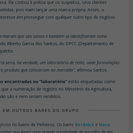
. Ele contou à polícia que os suspeitos, seus clientes
ebidas, pois iriam lançar uma marca própria. Assim, o
nteresse em prosseguir com qualquer outro tipo de negócio
nformaram que são sócios e também se identificaram como
ado Alberto Garcia dos Santos, do DPCC (Departamento de
quérito.
ia seria, na verdade, um laboratório de teste, onde formulações
turo produto que colocariam no mercado”
, afirmou Santos.
s encontradas no “laboratório”
estão etiquetadas como
e que a numeração de registro no Ministério da Agricultura,
e não são e nem seriam vendidos.
A EM OUTROS BARES DO GRUPO
ócios no bairro de Pinheiros. Os bares
Botânico
e
Naco
.
nstatar que havia uma grande quantidade de garrafas de gin