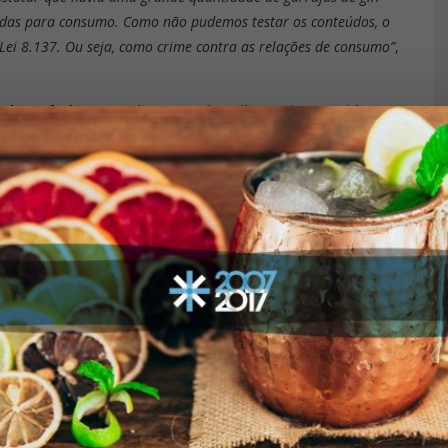
cadas para consumo. Como não pudemos testar os conteúdos, o
 Lei 8.137. Ou seja, como crime contra as relações de consumo”
,
 dos três bares
paulistanos pela Polícia Civil. Em audiência
ão de habeas corpus, para que possam responder ao inquérito
a fiança de R$ 50 mil.
e determinarmos se há culpabilidade ainda se será possível
ê o dobro da pena prevista pelo crime pelo qual foram
al quem fabrica, vende, expõe à venda, importa, tem em
stribui ou entrega a consumo a substância alimentícia
rado. A pena pode ser de quatro a oito anos de reclusão
 contra as relações de consumo, prevê pena de dois a cinco
ra vender ou expor à venda ou, de qualquer forma, entregar