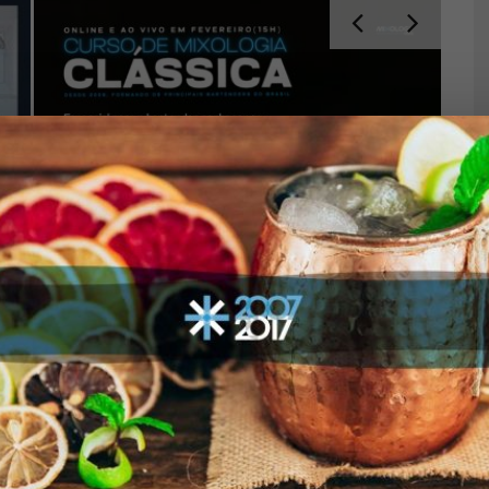
CURSO DE MIXOLOGIA CLÁSSICA –
E
FEVEREIRO DE 2025
12 
LEI
01/02/2025
MIXOLOGY NEWS
MIXO