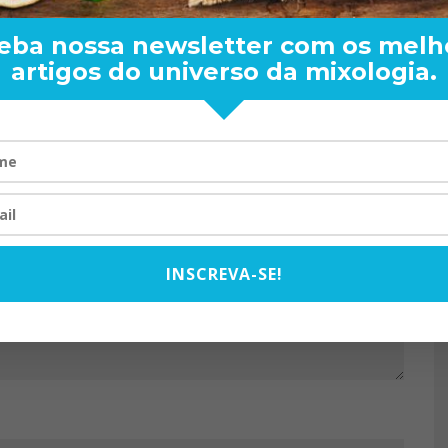
eba nossa newsletter com os melh
artigos do universo da mixologia.
RAND BARTENDER: DE BO
VISTA PARA O MUNDO
20/08/2024
INSCREVA-SE!