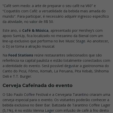
“Café sem medo: a arte de preparar o seu café na V60” e
“Coquetéis com Café: a versatilidade da bebida mais amada do
mundo”. Para participar, é necessário adquirir ingresso específico
da atividade, no valor de R$ 50.
Este ano, o
Café & Música
, apresentado por Hershey’s com
apoio SumUp, fica localizado no mezanino da Bienal com um
line-up exclusivo que performa no live Music Stage. Ao anoitecer,
o DJ se torna a atração musical.
Na
Food Stations
reúne restaurantes selecionados que são
referência na capital paulista e estão totalmente conectados com
a identidade do evento. Será possível degustar a gastronomia do
Canto do Picuí, Fôrno, Komah, La Peruana, Pita Kebab, Shihoma
Deli e T.T. Burger.
Cerveja Cafeinada do evento
O São Paulo Coffee Festival e a Cervejaria Tarantino criaram uma
cerveja especial para o evento. Os visitantes poderão conhecer a
bebida exclusiva no Beer Bar. Batizada de Tarantino Coffee Lager
(5,1%), é no estilo Vienna Lager com infusão de café à frio direto