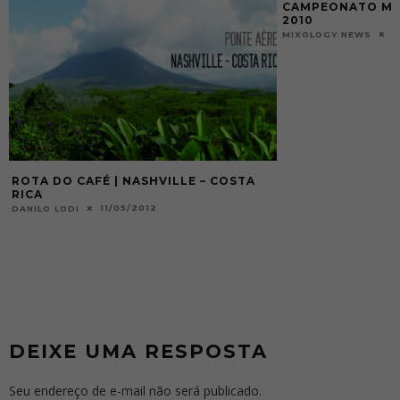
CAMPEONATO MUNDIAL DE BARISTAS
2010
17/06/2010
MIXOLOGY NEWS
ONDE ESTÁ O WA
CAFÉ!? #4 | ARG
0
MIXOLOGY NEWS
DEIXE UMA RESPOSTA
Seu endereço de e-mail não será publicado.