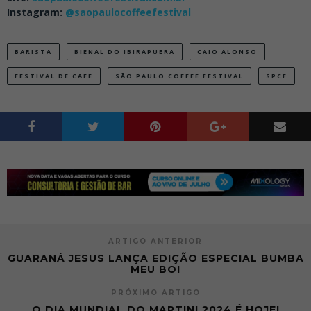
Instagram:
@saopaulocoffeefestival
BARISTA
BIENAL DO IBIRAPUERA
CAIO ALONSO
FESTIVAL DE CAFE
SÃO PAULO COFFEE FESTIVAL
SPCF
ARTIGO ANTERIOR
GUARANÁ JESUS LANÇA EDIÇÃO ESPECIAL BUMBA
MEU BOI
PRÓXIMO ARTIGO
O DIA MUNDIAL DO MARTINI 2024 É HOJE!