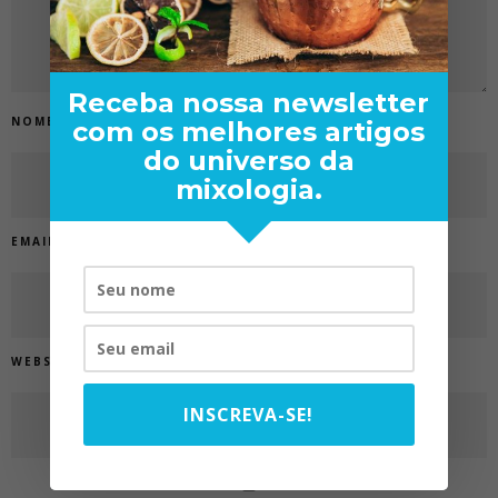
Receba nossa newsletter
NOME
*
com os melhores artigos
do universo da
mixologia.
EMAIL
*
WEBSITE
INSCREVA-SE!