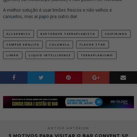
A melhor solução é usar limões frescos e não velhos e
cansados,
mas aí papo pra outro dia!
ALCADEMICS
BARTENDER TERRAPLANISTA
CAIPIRINHA
CAMPER ENGLISH
COLUMELA
FLAVOR STAR
LIMÃO
LIQUID INTELLIGENCE
TERRAPLANISMO
ARTIGO ANTERIOR
5 MOTIVOS PARA VISITAR O BAR CONVENT SP