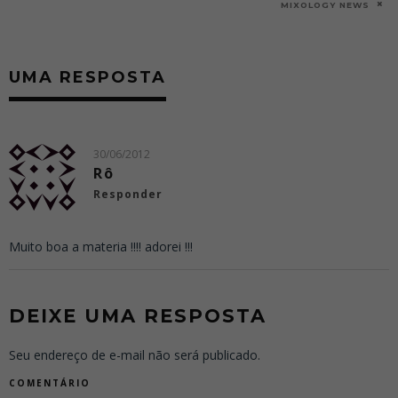
0
MIXOLOGY NEWS
UMA RESPOSTA
30/06/2012
Rô
Responder
Muito boa a materia !!!! adorei !!!
DEIXE UMA RESPOSTA
Seu endereço de e-mail não será publicado.
COMENTÁRIO