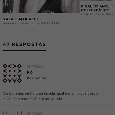
O
FINAL DE ANO… M
DESPERDÍCIO?
16/12
ELEN SOUZA
RAFAEL MARIACHI
03/04/2012
MARCO DE LA ROCHE
47 RESPOSTAS
03/07/2012
Rô
Responder
Ola bom dia, tenho uma duvida, qual é o drink que posso
coklocar o xarope de coentro?obda
03/07/2012