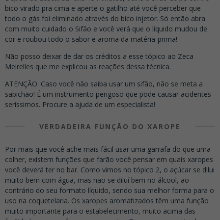
bico virado pra cima e aperte o gatilho até você perceber que
todo o gás foi eliminado através do bico injetor. Só então abra
com muito cuidado o Sifão e você verá que o líquido mudou de
cor e roubou todo o sabor e aroma da matéria-prima!
Não posso deixar de dar os créditos a esse tópico ao Zeca
Meirelles que me explicou as reações dessa técnica.
ATENÇÃO: Caso você não saiba usar um sifão, não se meta a
sabichão! É um instrumento perigoso que pode causar acidentes
seríssimos. Procure a ajuda de um especialista!
VERDADEIRA FUNÇÃO DO XAROPE
Por mais que você ache mais fácil usar uma garrafa do que uma
colher, existem funções que farão você pensar em quais xaropes
você deverá ter no bar. Como vimos no tópico 2, o açúcar se dilui
muito bem com água, mas não se diluí bem no álcool, ao
contrário do seu formato líquido, sendo sua melhor forma para o
uso na coquetelaria. Os xaropes aromatizados têm uma função
muito importante para o estabelecimento, muito acima das