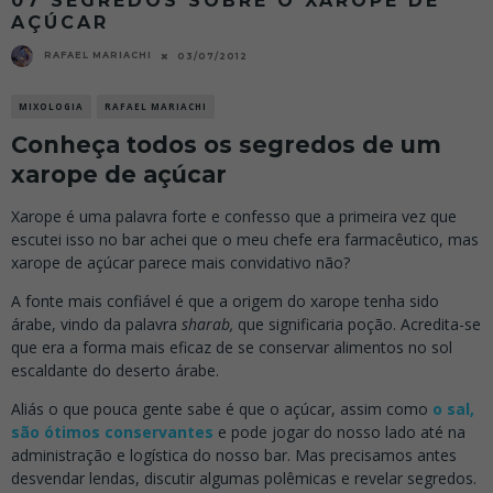
07 SEGREDOS SOBRE O XAROPE DE
AÇÚCAR
RAFAEL MARIACHI
03/07/2012
MIXOLOGIA
RAFAEL MARIACHI
Conheça todos os segredos de um
xarope de açúcar
Xarope é uma palavra forte e confesso que a primeira vez que
escutei isso no bar achei que o meu chefe era farmacêutico, mas
xarope de açúcar parece mais convidativo não?
A fonte mais confiável é que a origem do xarope tenha sido
árabe, vindo da palavra
sharab,
que significaria poção. Acredita-se
que era a forma mais eficaz de se conservar alimentos no sol
escaldante do deserto árabe.
Aliás o que pouca gente sabe é que o açúcar, assim como
o sal,
são ótimos conservantes
e pode jogar do nosso lado até na
administração e logística do nosso bar. Mas precisamos antes
desvendar lendas, discutir algumas polêmicas e revelar segredos.