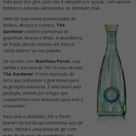
mais puro dos gins, pois não é adoçado por açúcar, com apenas
botânicos naturais adicionados ao destilado final.
Além de suas notas pronunciadas de
zimbro, alcaçuz e coentro,
The
Gardener
contém a presença de
grapefruit, laranja e limão. A abundância
de frutas cítricas confere um frescor
“estilo Riviera”
ao seu paladar.
De acordo com
Matthieu Perrin
, cuja
família é parceira de Pitt há uma década,
The Gardener
“
é uma expressão da
terra que cultivamos e guardamos para
as gerações vindouras. É uma busca pela
perfeição, snhada por amigos que
compartilham uma dedicação para arte e
artesanato”.
Para criar o destilado, Pitt e Perrin
tiraram Nichol da aposentadoria. Aos 68
anos, Nichol é uma lenda do gin com
mais de 40 anos de experiência. Em