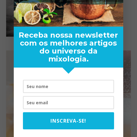
Receba nossa newsletter
com os melhores artigos
do universo da
mixologia.
INSCREVA-SE!