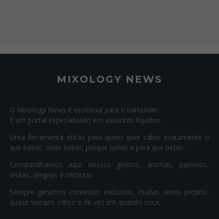
MIXOLOGY NEWS
O Mixology News é essencial para o bartender.
É um portal especializado em assuntos líquidos.
Uma ferramenta eficaz para quem quer saber exatamente o
que beber, onde beber, porque beber e para que beber.
Compartilhamos aqui nossos gostos, aromas, passeios,
visitas, alegrias e tristezas.
Sempre geramos conteúdo exclusivo, muitas vezes próprio,
quase sempre crítico e de vez em quando crica.