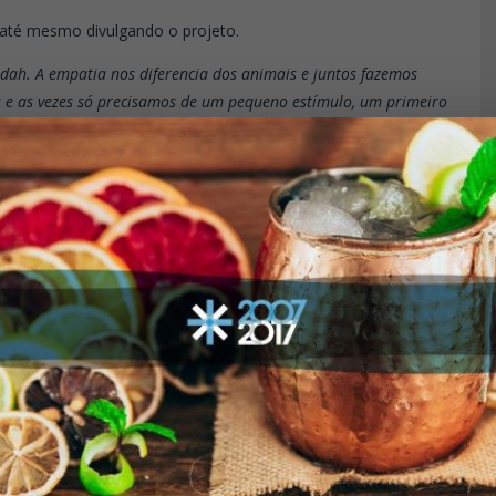
até mesmo divulgando o projeto.
dah. A empatia nos diferencia dos animais e juntos fazemos
s e as vezes só precisamos de um pequeno estímulo, um primeiro
do Almeida, CEO da Preshh.
PODE PARTICIPAR?
rganizar a logística do projeto.
o máximo de recurso para a ação, encaminhar os recursos
ormas de participar: