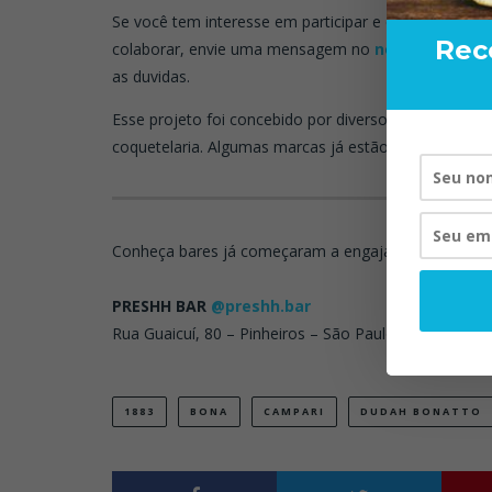
Se você tem interesse em participar e quer tirar al
Rec
colaborar, envie uma mensagem no
nosso instagr
as duvidas.
Esse projeto foi concebido por diversos profissionai
coquetelaria. Algumas marcas já estão engajadas n
ONDE
Conheça bares já começaram a engajar e participar 
PRESHH BAR
@preshh.bar
Rua Guaicuí, 80 – Pinheiros – São Paulo.
1883
BONA
CAMPARI
DUDAH BONATTO