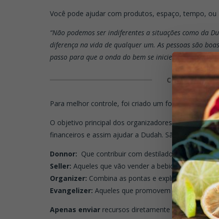
Você pode ajudar com produtos, espaço, tempo, ou 
“Não podemos ser indiferentes a situações como da Du
diferença na vida de qualquer um. As pessoas são boa
passo para que a onda do bem se inicie.”
conta Leopol
COMO VOCÊ 
Para melhor controle, foi criado um formulário para o
O objetivo principal dos organizadores é arrecadar 
financeiros e assim ajudar a Dudah. São algumas as f
Donnor:
Que contribuir com destilado ou insumo.
Seller:
Aqueles que vão vender a bebida.
Organizer:
Combina as pontas e explica o projeto.
Evangelizer:
Aqueles que promovem a palavra.
Apenas enviar
recursos diretamente para Dudah.