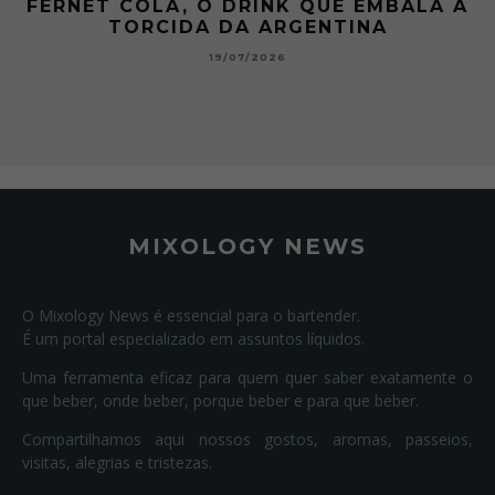
 A
GIBSON: O PICLES QUE MUDOU A
HISTÓRIA DOS MARTINI
15/07/2026
MIXOLOGY NEWS
O Mixology News é essencial para o bartender.
É um portal especializado em assuntos líquidos.
Uma ferramenta eficaz para quem quer saber exatamente o
que beber, onde beber, porque beber e para que beber.
Compartilhamos aqui nossos gostos, aromas, passeios,
visitas, alegrias e tristezas.