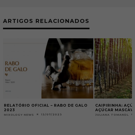
ARTIGOS RELACIONADOS
CAIPIRINHA: AÇÚCAR REFINADO X
COVID-19 – TEMP
AÇÚCAR MASCAVO
POR VIR E PRECI
17/05/2018
1
JULIANA TOMANDL
MIXOLOGY NEWS