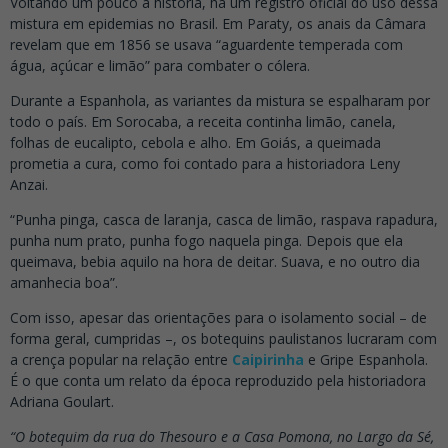
Voltando um pouco a história, há um registro oficial do uso dessa
mistura em epidemias no Brasil. Em Paraty, os anais da Câmara
revelam que em 1856 se usava “aguardente temperada com
água, açúcar e limão” para combater o cólera.
Durante a Espanhola, as variantes da mistura se espalharam por
todo o país. Em Sorocaba, a receita continha limão, canela,
folhas de eucalipto, cebola e alho. Em Goiás, a queimada
prometia a cura, como foi contado para a historiadora Leny
Anzai.
“Punha pinga, casca de laranja, casca de limão, raspava rapadura,
punha num prato, punha fogo naquela pinga. Depois que ela
queimava, bebia aquilo na hora de deitar. Suava, e no outro dia
amanhecia boa”.
Com isso, apesar das orientações para o isolamento social – de
forma geral, cumpridas –, os botequins paulistanos lucraram com
a crença popular na relação entre
Caipirinha
e Gripe Espanhola.
É o que conta um relato da época reproduzido pela historiadora
Adriana Goulart.
“O botequim da rua do Thesouro e a Casa Pomona, no Largo da Sé,