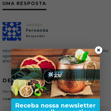
UMA RESPOSTA
24/03/2023
Fernanda
Responder
Adorei a historia,é sempre bom contar aos clientes,enquanto eles
aguardam ,a preparacao , papo de bar ♥️
@fernandaworks
DEIXE UMA RESPOSTA
Seu endereço de e-mail não será publicado.
COMENTÁRIO
Receba nossa newsletter