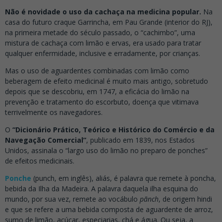
Não é novidade o uso da cachaça na medicina popular.
Na
casa do futuro craque Garrincha, em Pau Grande (interior do RJ),
na primeira metade do século passado, o “cachimbo”, uma
mistura de cachaça com limão e ervas, era usado para tratar
qualquer enfermidade, inclusive e erradamente, por crianças.
Mas o uso de aguardentes combinadas com limão como
beberagem de efeito medicinal é muito mais antigo, sobretudo
depois que se descobriu, em 1747, a eficácia do limão na
prevenção e tratamento do escorbuto, doença que vitimava
terrivelmente os navegadores.
O
“Dicionário Prático, Teórico e Histórico do Comércio e da
Navegação Comercial”
, publicado em 1839, nos Estados
Unidos, assinala o “largo uso do limão no preparo de ponches”
de efeitos medicinais.
Ponche
(punch, em inglês), aliás, é palavra que remete à poncha,
bebida da Ilha da Madeira. A palavra daquela ilha esquina do
mundo, por sua vez, remete ao vocábulo
pãnch
, de origem hindi
e que se refere a uma bebida composta de aguardente de arroz,
sumo de limão, açúcar, especiarias, chá e água. Ou seja, a