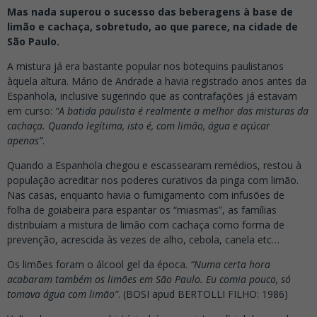
Mas nada superou o sucesso das beberagens à base de
limão e cachaça, sobretudo, ao que parece, na cidade de
São Paulo.
A mistura já era bastante popular nos botequins paulistanos
àquela altura. Mário de Andrade a havia registrado anos antes da
Espanhola, inclusive sugerindo que as contrafações já estavam
em curso:
“A batida paulista é realmente a melhor das misturas da
cachaça. Quando legítima, isto é, com limão, água e açúcar
apenas”
.
Quando a Espanhola chegou e escassearam remédios, restou à
população acreditar nos poderes curativos da pinga com limão.
Nas casas, enquanto havia o fumigamento com infusões de
folha de goiabeira para espantar os “miasmas”, as famílias
distribuíam a mistura de limão com cachaça como forma de
prevenção, acrescida às vezes de alho, cebola, canela etc…
Os limões foram o álcool gel da época.
“Numa certa hora
acabaram também os limões em São Paulo. Eu comia pouco, só
tomava água com limão”
. (BOSI apud BERTOLLI FILHO: 1986)