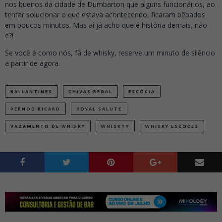
nos bueiros da cidade de Dumbarton que alguns funcionários, ao
tentar solucionar o que estava acontecendo, ficaram bêbados
em poucos minutos. Mas aí já acho que é história demais, não
é?!
Se você é como nós, fã de whisky, reserve um minuto de silêncio
a partir de agora.
BALLANTINES
CHIVAS REGAL
ESCÓCIA
PERNOD RICARD
ROYAL SALUTE
VAZAMENTO DE WHISKY
WHISKTY
WHISKY ESCOCÊS