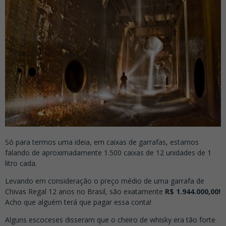
Só para termos uma ideia, em caixas de garrafas, estamos
falando de aproximadamente 1.500 caixas de 12 unidades de 1
litro cada.
Levando em consideração o preço médio de uma garrafa de
Chivas Regal 12 anos no Brasil, são exatamente
R$
1.944.000,00!
Acho que alguém terá que pagar essa conta!
Alguns escoceses disseram que o cheiro de whisky era tão forte