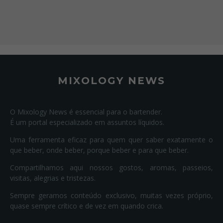
MIXOLOGY NEWS
O Mixology News é essencial para o bartender.
É um portal especializado em assuntos líquidos.
Uma ferramenta eficaz para quem quer saber exatamente o
que beber, onde beber, porque beber e para que beber.
Compartilhamos aqui nossos gostos, aromas, passeios,
visitas, alegrias e tristezas.
Sempre geramos conteúdo exclusivo, muitas vezes próprio,
quase sempre crítico e de vez em quando crica.