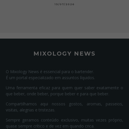
19/07/2026
MIXOLOGY NEWS
O Mixology News é essencial para o bartender.
É um portal especializado em assuntos líquidos.
Uma ferramenta eficaz para quem quer saber exatamente o
que beber, onde beber, porque beber e para que beber.
Compartilhamos aqui nossos gostos, aromas, passeios,
visitas, alegrias e tristezas.
Sempre geramos conteúdo exclusivo, muitas vezes próprio,
quase sempre crítico e de vez em quando crica.