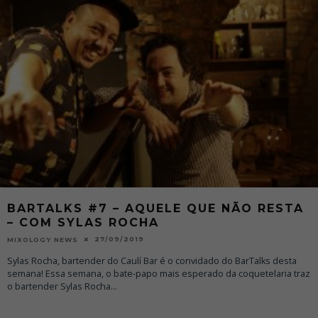
BARTALKS #7 – AQUELE QUE NÃO RESTA
– COM SYLAS ROCHA
27/09/2019
MIXOLOGY NEWS
Sylas Rocha, bartender do Caulí Bar é o convidado do BarTalks desta
semana! Essa semana, o bate-papo mais esperado da coquetelaria traz
o bartender Sylas Rocha
...