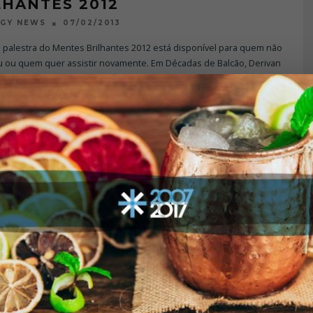
LHANTES 2012
07/02/2013
OGY NEWS
 palestra do Mentes Brilhantes 2012 está disponível para quem não
ou ou quem quer assistir novamente. Em Décadas de Balcão, Derivan
a
...
IA
REVISTA COM MESTRE DERIVAN
18/05/2012
OGY NEWS
rivan. Se você é um bartender ou se interessa por bares, já ouviu
. Figura carimbada nos últimos vinte anos da história da
ria, Deri
...
E
ENTREVISTAS