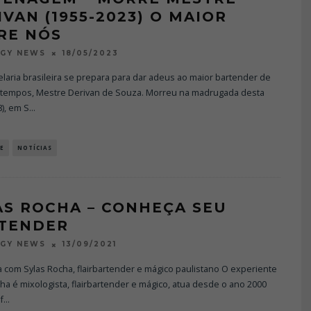
IVAN (1955-2023) O MAIOR
RE NÓS
18/05/2023
OGY NEWS
laria brasileira se prepara para dar adeus ao maior bartender de
 tempos, Mestre Derivan de Souza. Morreu na madrugada desta
8), em S
...
E
NOTÍCIAS
AS ROCHA – CONHEÇA SEU
TENDER
13/09/2021
OGY NEWS
a com Sylas Rocha, flairbartender e mágico paulistano O experiente
ha é mixologista, flairbartender e mágico, atua desde o ano 2000
f
...