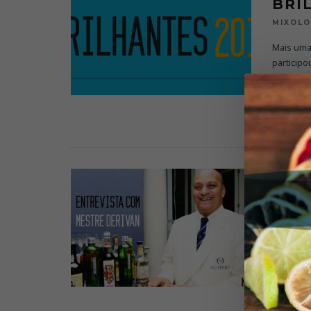
BRI
MIXOL
Mais uma
particip
de Souz
MIXOLOG
ENT
MIXOL
Mestre De
esse nome
coquetela
DESTAQU