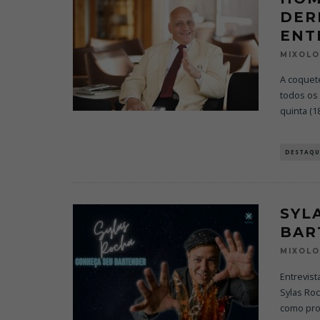
DER
ENT
MIXOL
A coquete
todos os
quinta (1
DESTAQU
SYL
BAR
MIXOL
Entrevist
Sylas Roc
como pro