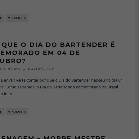
...
E
MIXOLOGIA
 QUE O DIA DO BARTENDER É
EMORADO EM 04 DE
UBRO?
04/10/2023
OGY NEWS
Derivan vai te contar por que o Dia do Bartender nasceu no dia 04
ro. Como sabemos, o Dia do Bartender é comemorado no Brasil
o início
...
E
MIXOLOGIA
ENAGEM – MORRE MESTRE