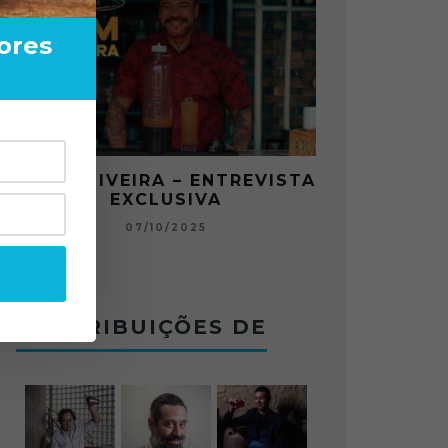
ores
RA – ENTREVISTA
O ABRE DO BAR #11 —
CLUSIVA
CHARLES BETONEIRA ABR
JOGO NO BOTECO BOLO
7/10/2025
12/09/2025
CONTRIBUIÇÕES DE