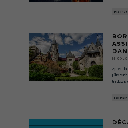
DESTAQU
BOR
ASS
DAN
MIXOL
Aprenda 
Júlio Vin
traduz p
365 DRIN
DÉC