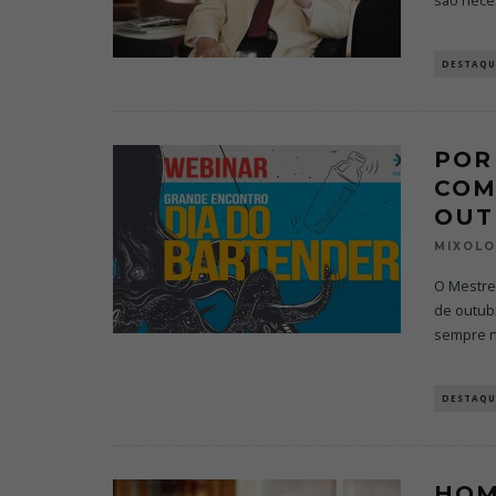
são nece
DESTAQU
POR
COM
OUT
MIXOL
O Mestre 
de outub
sempre n
DESTAQU
HOM