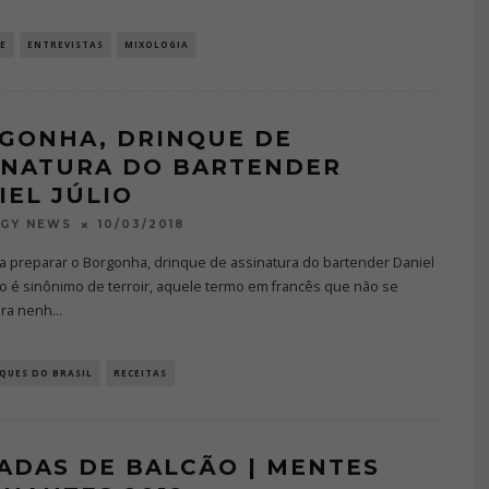
E
ENTREVISTAS
MIXOLOGIA
GONHA, DRINQUE DE
INATURA DO BARTENDER
IEL JÚLIO
10/03/2018
OGY NEWS
a preparar o Borgonha, drinque de assinatura do bartender Daniel
ho é sinônimo de terroir, aquele termo em francês que não se
ara nenh
...
QUES DO BRASIL
RECEITAS
ADAS DE BALCÃO | MENTES