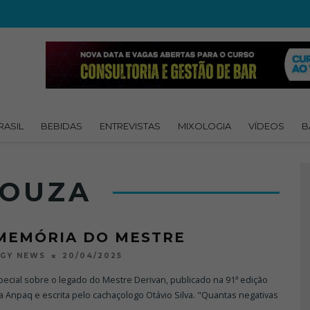
RASIL
BEBIDAS
ENTREVISTAS
MIXOLOGIA
VÍDEOS
B
SOUZA
MEMÓRIA DO MESTRE
20/04/2025
OGY NEWS
pecial sobre o legado do Mestre Derivan, publicado na 91ª edição
a Anpaq e escrita pelo cachaçologo Otávio Silva. "Quantas negativas