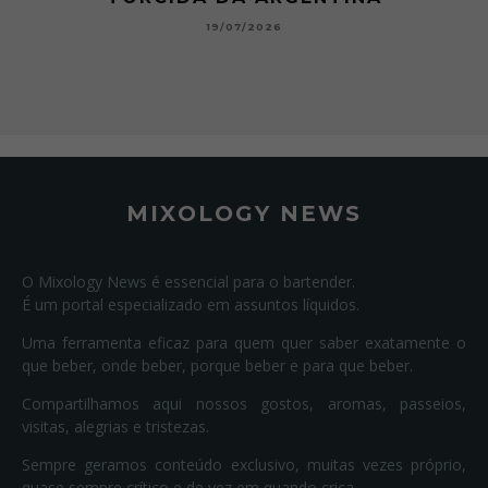
15/07/2026
MIXOLOGY NEWS
O Mixology News é essencial para o bartender.
É um portal especializado em assuntos líquidos.
Uma ferramenta eficaz para quem quer saber exatamente o
que beber, onde beber, porque beber e para que beber.
Compartilhamos aqui nossos gostos, aromas, passeios,
visitas, alegrias e tristezas.
Sempre geramos conteúdo exclusivo, muitas vezes próprio,
quase sempre crítico e de vez em quando crica.