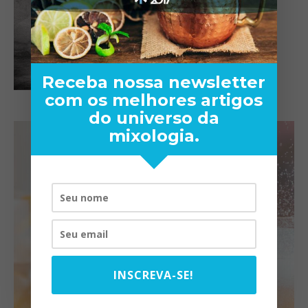
Receba nossa newsletter
com os melhores artigos
do universo da
mixologia.
INSCREVA-SE!