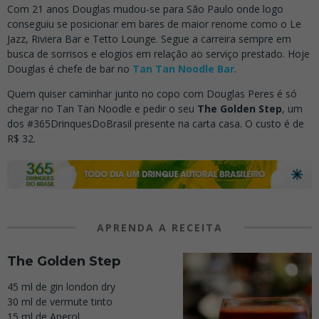
Com 21 anos Douglas mudou-se para São Paulo onde logo
conseguiu se posicionar em bares de maior renome como o Le
Jazz, Riviera Bar e Tetto Lounge. Segue a carreira sempre em
busca de sorrisos e elogios em relação ao serviço prestado. Hoje
Douglas é chefe de bar no
Tan Tan Noodle Bar
.
Quem quiser caminhar junto no copo com Douglas Peres é só
chegar no Tan Tan Noodle e pedir o seu
The Golden Step
, um
dos #365DrinquesDoBrasil presente na carta casa. O custo é de
R$ 32.
APRENDA A RECEITA
The Golden Step
45 ml de gin london dry
30 ml de vermute tinto
15 ml de Aperol