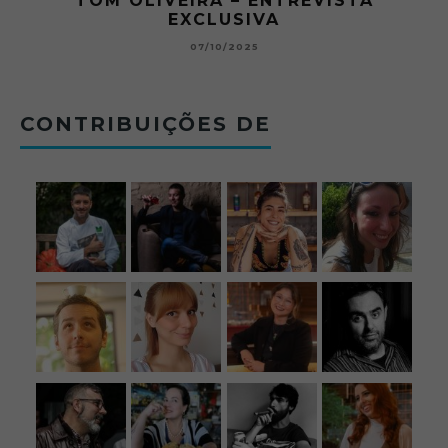
TREVISTA
O ABRE DO BAR #11 — CH
BETONEIRA ABRE O JOGO N
BOLOVO
12/09/2025
CONTRIBUIÇÕES DE