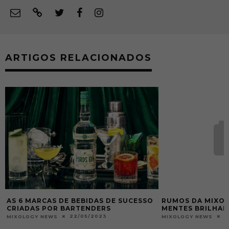
ARTIGOS RELACIONADOS
DE SUCESSO
RUMOS DA MIXOLOGIA BRASILEIRA |
365 
S
MENTES BRILHANTES 2012
MIXOL
18/02/2013
MIXOLOGY NEWS