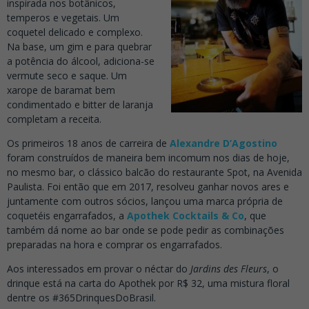
inspirada nos botânicos,
temperos e vegetais. Um
coquetel delicado e complexo.
Na base, um gim e para quebrar
a potência do álcool, adiciona-se
vermute seco e saque. Um
xarope de baramat bem
condimentado e bitter de laranja
completam a receita.
Os primeiros 18 anos de carreira de
Alexandre D’Agostino
foram construídos de maneira bem incomum nos dias de hoje,
no mesmo bar, o clássico balcão do restaurante Spot, na Avenida
Paulista. Foi então que em 2017, resolveu ganhar novos ares e
juntamente com outros sócios, lançou uma marca própria de
coquetéis engarrafados, a
Apothek Cocktails & Co
, que
também dá nome ao bar onde se pode pedir as combinações
preparadas na hora e comprar os engarrafados.
Aos interessados em provar o néctar do
Jardins des Fleurs
, o
drinque está na carta do Apothek por R$ 32, uma mistura floral
dentre os #365DrinquesDoBrasil.