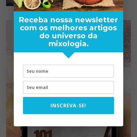
Receba nossa newsletter
com os melhores artigos
do universo da
mixologia.
INSCREVA-SE!