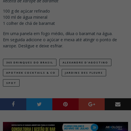
Receita de xarope de baramat
100 g de açúcar refinado
100 ml de água mineral
1 colher de chá de baramat
Em uma panela em fogo médio, dilua o baramat na água.
Em seguida adicione o açúcar e mexa até atingir o ponto de
xarope. Desligue e deixe esfriar.
365 DRINQUES DO BRASIL
ALEXANDRE D'AGOSTINO
APOTHEK COCKTAILS & CO
JARDINS DES FLEURS
SPOT