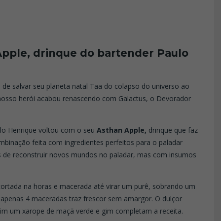
Apple, drinque do bartender Paulo
de salvar seu planeta natal Taa do colapso do universo ao
nosso herói acabou renascendo com Galactus, o Devorador
ulo Henrique voltou com o seu
Asthan
Apple,
drinque que faz
binação feita com ingredientes perfeitos para o paladar
s de reconstruir novos mundos no paladar, mas com insumos
cortada na horas e macerada até virar um purê, sobrando um
 apenas 4 maceradas traz frescor sem amargor. O dulçor
r fim um xarope de maçã verde e gim completam a receita.