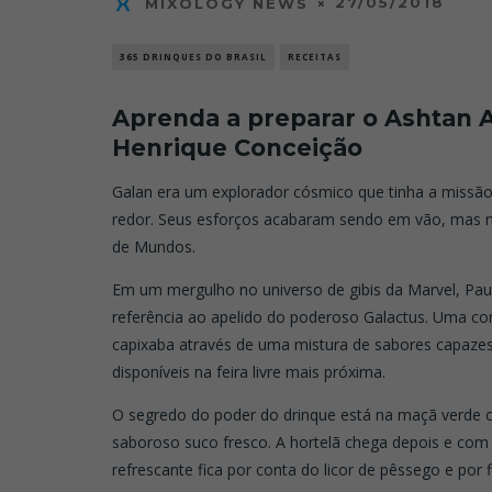
27/05/2018
MIXOLOGY NEWS
365 DRINQUES DO BRASIL
RECEITAS
Aprenda a preparar o Ashtan 
Henrique Conceição
Galan era um explorador cósmico que tinha a missão 
redor. Seus esforços acabaram sendo em vão, mas 
de Mundos.
Em um mergulho no universo de gibis da Marvel, Pa
referência ao apelido do poderoso Galactus. Uma com
capixaba através de uma mistura de sabores capaze
disponíveis na feira livre mais próxima.
O segredo do poder do drinque está na maçã verde 
saboroso suco fresco. A hortelã chega depois e com
refrescante fica por conta do licor de pêssego e po