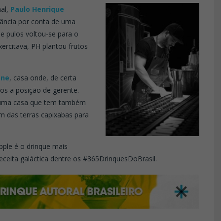
nal,
Paulo Henrique
tância por conta de uma
e pulos voltou-se para o
rcitava, PH plantou frutos
one
, casa onde, de certa
os a posição de gerente.
em uma casa que tem também
ém das terras capixabas para
pple é o drinque mais
eita galáctica dentre os #365DrinquesDoBrasil.