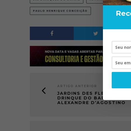
PAULO HENRIQUE CONCEIÇÃO
Rec
ARTIGO ANTERIOR
JARDINS DES FLEURS,
DRINQUE DO BARTENDER
ALEXANDRE D’AGOSTINO