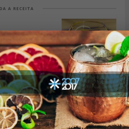
DA A RECEITA
a sequência adicione a
redientes com gelo e bata
rva em uma taça balloon ou
omatizar a taça.
N CAMALEONE
GALACTUS