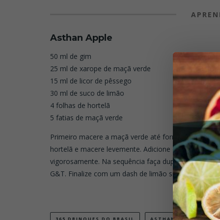
APREN
Asthan Apple
50 ml de gim
25 ml de xarope de maçã verde
15 ml de licor de pêssego
30 ml de suco de limão
4 folhas de hortelã
5 fatias de maçã verde
Primeiro macere a maçã verde até formar um purê, n
hortelã e macere levemente. Adicione os demais ing
vigorosamente. Na sequência faça dupla coagem, si
G&T. Finalize com um dash de limão siciliano para ar
365 DRINQUES DO BRASIL
ASTHAN APPLE
DO