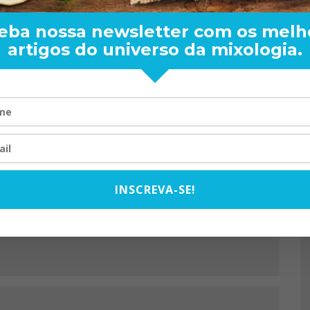
eba nossa newsletter com os melh
artigos do universo da mixologia.
RAND BARTENDER: DE BO
VISTA PARA O MUNDO
20/08/2024
INSCREVA-SE!
PRÓXIMO ARTIGO
AFFINITY COCKTAIL –
DRINQUES DO BAÚ