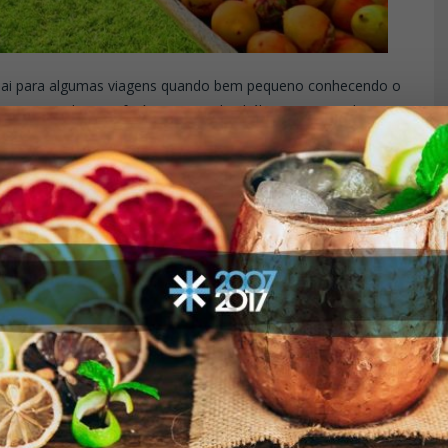
pai para algumas viagens quando bem pequeno conhecendo o
gumas paradas que fazíamos, um dos hábitos mais tradicionais
 parando o bar, comecei a
2014, quando embarquei em
, assistente de garçom e me
ito meses em alto mar volto a
e um balcão.
aulo, assumo em 2017 a chefia
ha equipe um trabalho que visa
tas até bebidas destiladas,
achaça e receber o