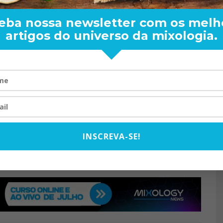
 Sinto que posso contribuir
da a vez que consigo trazer profissionais renomados das
eba nossa newsletter com os melh
a a comunidade local de bartender.
artigos do universo da mixologia.
ENDER: DE BOA
TOM OLIVEIRA – ENTREVIS
ARA O MUNDO
EXCLUSIVA
08/2024
07/10/2025
TIA
GAUCHO
MARCELO PEREIRA
PAMPA
INSCREVA-SE!