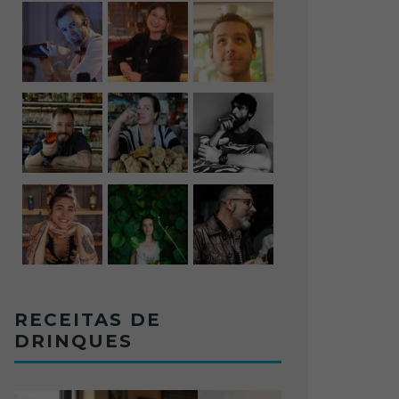
RECEITAS DE
DRINQUES
 POVOS ORIGINÁRIOS DA
LICOR DE