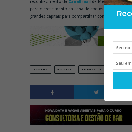
reconhecimento da
CanaBrasil
de Mestre Cachacier.
para o crescimento da cena de coquetelaria local to
Rec
grandes capitais para compartilhar conhecimento par
RAND BART
VISTA P
20/
AGULHA
BIOMAS
BIOMAS DO BRASIL
BU