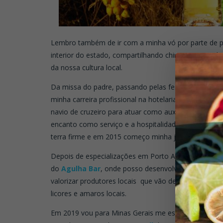
Lembro também de ir com a minha vó por parte de 
interior do estado, compartilhando chimarrão em al
da nossa cultura local.
Da missa do padre, passando pelas festas juninas e
minha carreira profissional na hotelaria no ano de 
navio de cruzeiro para atuar como auxiliar de buffet
encanto como serviço e a hospitalidade. Depois de o
terra firme e em 2015 começo minha jornada atrás d
Depois de especializações em Porto Alegre e São P
do
Agulha Bar
, onde posso desenvolver junto a min
valorizar produtores locais que vão de hortaliças, fru
licores e amaros locais.
Em 2019 vou para Minas Gerais me especializar em c