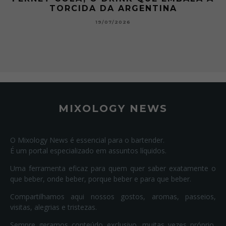
HISTÓRIA DOS MARTINI
15/07/2026
MIXOLOGY NEWS
O Mixology News é essencial para o bartender.
É um portal especializado em assuntos líquidos.
Uma ferramenta eficaz para quem quer saber exatamente o
que beber, onde beber, porque beber e para que beber.
Compartilhamos aqui nossos gostos, aromas, passeios,
visitas, alegrias e tristezas.
Sempre geramos conteúdo exclusivo, muitas vezes próprio,