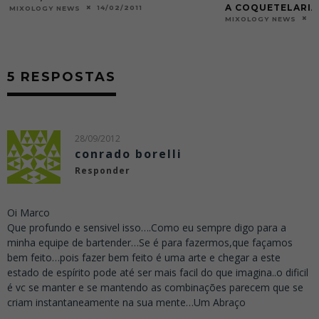
A COQUETELARIA
1
MIXOLOGY NEWS
27/11/2025
MIXOLOGY NEWS
5 RESPOSTAS
28/09/2012
conrado borelli
Responder
Oi Marco
Que profundo e sensivel isso….Como eu sempre digo para a
minha equipe de bartender…Se é para fazermos,que façamos
bem feito…pois fazer bem feito é uma arte e chegar a este
estado de espírito pode até ser mais facil do que imagina..o dificil
é vc se manter e se mantendo as combinações parecem que se
criam instantaneamente na sua mente…Um Abraço