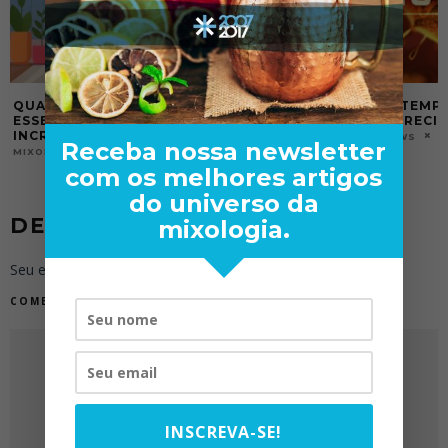
COVID-19 – TEMPOS DIFÍCEIS ESTÃO
COMO A INDÚSTR
POR VIR E PRECISAMOS FALAR SOBRE
AJUDAR NESSE 
18/03/2020
MIXOLOGY NEWS
MARCO DE LA ROCHE
Receba nossa newsletter
com os melhores artigos
do universo da
DEIXE UMA RESPOSTA
mixologia.
Seu endereço de e-mail não será publicado.
COMENTÁRIO
INSCREVA-SE!