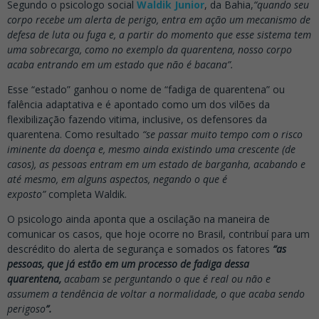
Segundo o psicologo social
Waldik Junior
, da Bahia,
“
quando seu
corpo recebe um alerta de perigo, entra em ação um mecanismo de
defesa de luta ou fuga e, a partir do momento que esse sistema tem
uma sobrecarga, como no exemplo da quarentena, nosso corpo
acaba entrando em um estado que não é bacana”.
Esse “estado” ganhou o nome de “fadiga de quarentena” ou
falência adaptativa e é apontado como um dos vilões da
flexibilização fazendo vitima, inclusive, os defensores da
quarentena. Como resultado
“
se passar muito tempo com o risco
iminente da doença e, mesmo ainda existindo uma crescente (de
casos), as pessoas entram em um estado de barganha, acabando e
até mesmo, em alguns aspectos, negando o que é
exposto”
completa Waldik.
O psicologo ainda aponta que a oscilação na maneira de
comunicar os casos, que hoje ocorre no Brasil, contribuí para um
descrédito do alerta de segurança e somados os fatores
“
as
pessoas, que já estão em um processo de fadiga dessa
quarentena,
acabam se perguntando o que é real ou não e
assumem a tendência de voltar a normalidade, o que acaba sendo
perigoso
”.