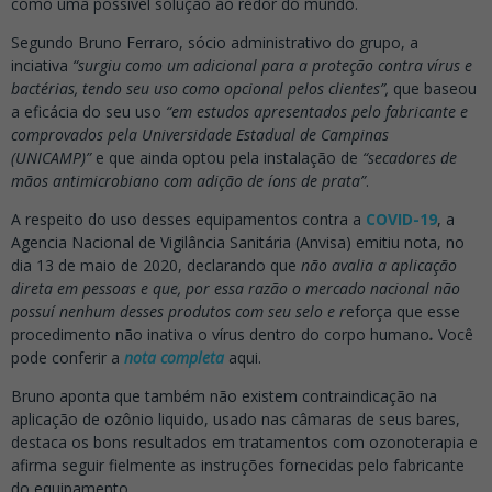
como uma possível solução ao redor do mundo.
Segundo Bruno Ferraro, sócio administrativo do grupo, a
inciativa
“
surgiu como um adicional para a proteção contra vírus e
bactérias, tendo seu uso como opcional pelos clientes”,
que baseou
a eficácia do seu uso
“
em estudos apresentados pelo fabricante e
comprovados pela Universidade Estadual de Campinas
(UNICAMP)”
e que ainda optou pela instalação de
“
secadores de
mãos antimicrobiano com adição de íons de prata”
.
A respeito do uso desses equipamentos contra a
COVID-19
, a
Agencia Nacional de Vigilância Sanitária (Anvisa) emitiu nota, no
dia 13 de maio de 2020, declarando que
não avalia a aplicação
direta em pessoas e que, por essa razão o mercado nacional não
possuí nenhum desses produtos com seu selo e r
eforça que esse
procedimento não inativa o vírus dentro do corpo humano
.
Você
pode conferir a
nota completa
aqui.
Bruno aponta que também não existem contraindicação na
aplicação de ozônio liquido, usado nas câmaras de seus bares,
destaca os bons resultados em tratamentos com ozonoterapia e
afirma seguir fielmente as instruções fornecidas pelo fabricante
do equipamento.