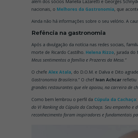
além dos sócios Mariella Lazaretti e Georges Schny
nacionais, o
Melhores da Gastronomia
, que acont
Ainda não há informações sobre o seu velório. A cau
Refência na gastronomia
Após a divulgação da notícia nas redes sociais, fam
morte de Ricardo Castilho.
Helena Rizzo
, jurada do
Meus sentimentos a família e Prazeres da Mesa.”
O chefe
Alex Atala
, do D.O.M. e Dalva e Dito agrad
Gastronomia Brasileira.
” O chef
Ivan Achcar
refleti
grandes restaurantes que ele apoiou, na carreira de ch
Como bem lembrou o perfil da
Cúpula da Cachaça
do VI Ranking da Cúpula da Cachaça. Seu empenho e d
reconhecimento foram inspiradores e fundamentais par