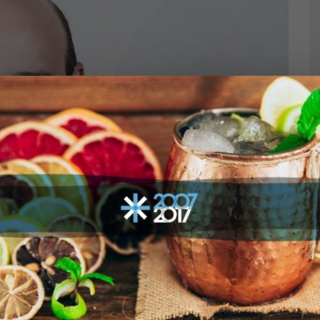
 na contribuição da
Prazeres da Mesa
no jornalismo