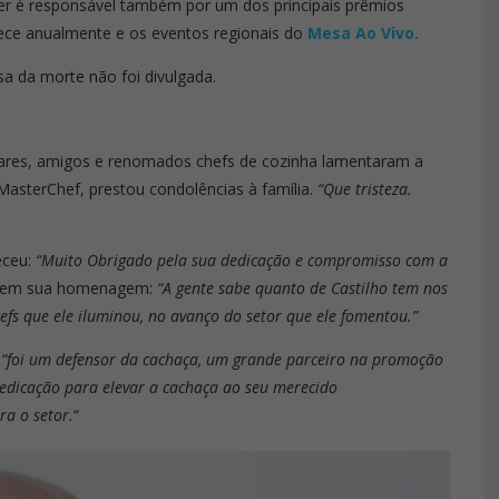
der é responsável também por um dos principais prêmios
ece anualmente e os eventos regionais do
Mesa Ao Vivo.
sa da morte não foi divulgada.
iliares, amigos e renomados chefs de cozinha lamentaram a
 MasterChef, prestou condolências à família.
“Que tristeza.
eceu:
“Muito Obrigado pela sua dedicação e compromisso com a
u em sua homenagem:
“A gente sabe quanto de Castilho tem nos
efs que ele iluminou, no avanço do setor que ele fomentou.”
:
“foi um defensor da cachaça, um grande parceiro na promoção
edicação para elevar a cachaça ao seu merecido
a o setor.
“