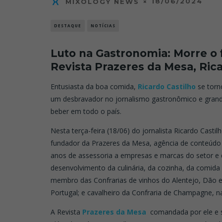
18/06/2024
MIXOLOGY NEWS
DESTAQUE
NOTÍCIAS
Luto na Gastronomia: Morre o f
Revista Prazeres da Mesa, Rica
Entusiasta da boa comida,
Ricardo Castilho
se torn
um desbravador no jornalismo gastronômico e grand
beber em todo o país.
Nesta terça-feira (18/06) do jornalista Ricardo Castilho
fundador da Prazeres da Mesa, agência de conteúd
anos de assessoria a empresas e marcas do setor e 
desenvolvimento da culinária, da cozinha, da comida 
membro das Confrarias de vinhos do Alentejo, Dão e
Portugal; e cavalheiro da Confraria de Champagne, n
A Revista
Prazeres da Mesa
comandada por ele e s