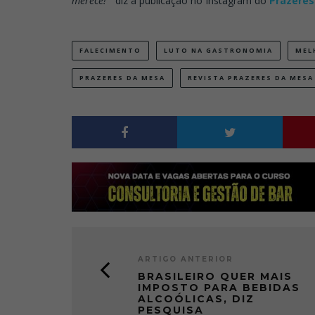
merece!”
diz a publicação no Instagram do
Prazeres
FALECIMENTO
LUTO NA GASTRONOMIA
MEL
PRAZERES DA MESA
REVISTA PRAZERES DA MESA
ARTIGO ANTERIOR
BRASILEIRO QUER MAIS
IMPOSTO PARA BEBIDAS
ALCOÓLICAS, DIZ
PESQUISA