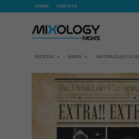
SOBRE
CONTATO
RECEITAS
BARES
365 DRINQUES DO B