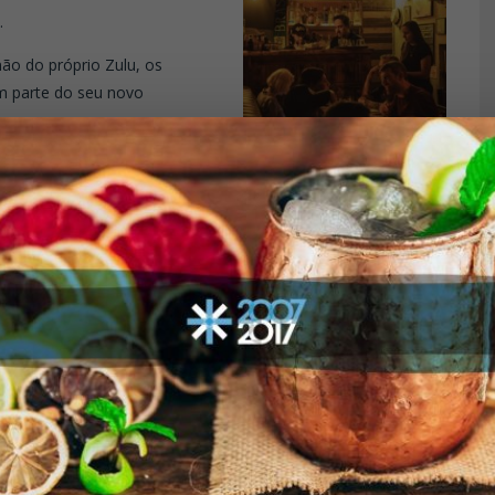
.
ão do próprio Zulu, os
m parte do seu novo
xclusivo da 7ª
nspirada nos speakeasies, em
ontânea. A entrada acontece
stabelece desde o início o
 com estrutura própria e
e pessoas. A proposta não