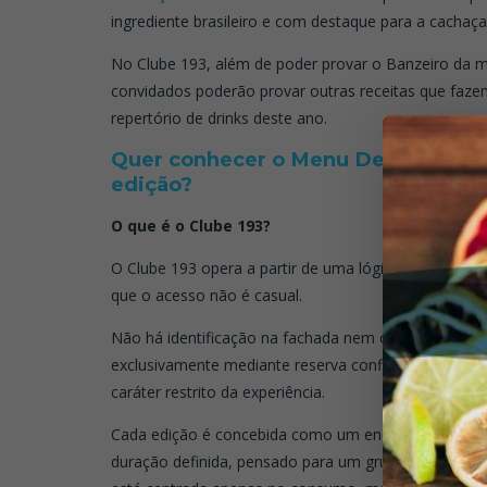
ingrediente brasileiro e com destaque para a cachaça
No Clube 193, além de poder provar o Banzeiro da m
convidados poderão provar outras receitas que faze
repertório de drinks deste ano.
Quer conhecer o Menu Degustação e
edição?
O que é o Clube 193?
O Clube 193 opera a partir de uma lógica discreta, i
que o acesso não é casual.
Não há identificação na fachada nem circulação esp
exclusivamente mediante reserva confirmada, o que e
caráter restrito da experiência.
Cada edição é concebida como um encontro fechado,
duração definida, pensado para um grupo reduzido d