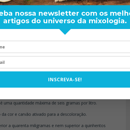
perior a seis e inferior a trinta gramas por litro será
eba nossa newsletter com os melh
artigos do universo da mixologia.
ida que contiver no mínimo cinqüenta por cento de
 inferior a um ano, podendo ser adicionada de caramelo para
rá ser inferior a duzentos miligramas por cem mililitros de
 BARTENDER: DE BOA
TOM OLIVEIRA – ENT
STA PARA O MUNDO
EXCLUSIVA
20/08/2024
07/10/2025
o alcoólica de trinta e cinco a cinqüenta e quatro por cento
o alcoólico simples de melaço, ou da mistura dos destilados de
INSCREVA-SE!
total ou parcialmente, em recipiente de carvalho ou madeira
ais peculiares.
té uma quantidade máxima de seis gramas por litro.
 da cor e carvão ativado para a descoloração.
erior a quarenta miligramas e nem superior a quinhentos