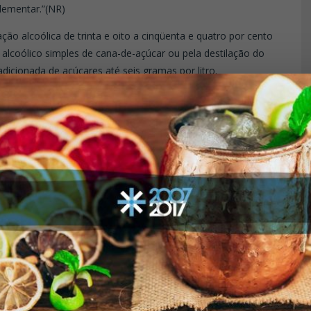
lementar.”(NR)
ão alcoólica de trinta e oito a cinqüenta e quatro por cento
o alcoólico simples de cana-de-açúcar ou pela destilação do
icionada de açúcares até seis gramas por litro.
rior a seis e inferior a trinta gramas por litro será
a a bebida que contiver no mínimo cinqüenta por cento de
 inferior a um ano, podendo ser adicionada de caramelo para
cana não poderá ser inferior a duzentos miligramas por cem
lusiva da aguardente de cana produzida no Brasil, com
 e oito por cento em volume, a vinte graus Celsius,
 cana-de-açúcar com características sensoriais
 até seis gramas por litro, expressos em sacarose.