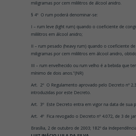
miligramas por cem mililitros de álcool anidro.
§ 4º O rum poderá denominar-se:
I – rum leve (light rum) quando o coeficiente de con
mililitros em álcool anidro;
II – rum pesado (heavy rum) quando o coeficiente d
miligramas por cem mililitros em álcool anidro, obti
III – rum envelhecido ou rum velho é a bebida que te
mínimo de dois anos.”(NR)
Art. 2º O Regulamento aprovado pelo Decreto nº 2.3
introduzidas por este Decreto.
Art. 3º Este Decreto entra em vigor na data de sua p
Art. 4º Fica revogado o Decreto nº 4.072, de 3 de ja
Brasília, 2 de outubro de 2003; 182º da Independência
LUIZ INÁCIO LULA DA SILVA