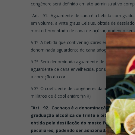
congênere será definido em ato administrativo comp
“Art. 91. Aguardente de cana é a bebida com graduaç
em volume, a vinte graus Celsius, obtida de destilad
mosto fermentado de cana-de-açúcar, podendo ser ad
§ 1º A bebida que contiver açúcares em quantidade supe
denominada aguardente de cana adoçada.
§ 2º Será denominada aguardente de cana envelhecid
aguardente de cana envelhecida, por um período não
a correção da cor.
§ 3º O coeficiente de congêneres da aguardente de 
mililitros de álcool anidro.”(NR)
“Art. 92.
Cachaça é a denominação típica e exc
graduação alcoólica de trinta e oito a quarenta
obtida pela destilação do mosto fermentado de
peculiares, podendo ser adicionada de açúcares