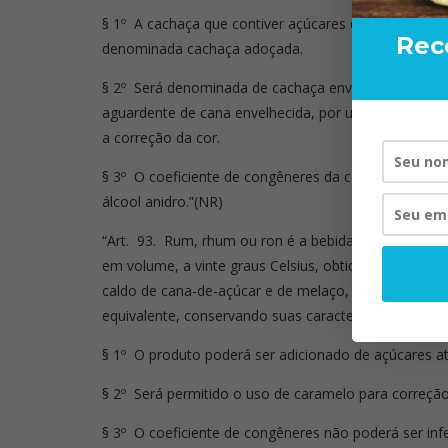
§ 1º A cachaça que contiver açúcares em quantidade su
Rec
denominada cachaça adoçada.
§ 2º Será denominada de cachaça envelhecida, a beb
aguardente de cana envelhecida, por um período não
a correção da cor.
§ 3º O coeficiente de congêneres da cachaça não pode
RAND
VI
álcool anidro.”(NR)
“Art. 93. Rum, rhum ou ron é a bebida com a graduaçã
em volume, a vinte graus Celsius, obtida do destilad
caldo de cana-de-açúcar e de melaço, envelhecidos, 
equivalente, conservando suas características sensori
§ 1º O produto poderá ser adicionado de açúcares a
§ 2º Será permitido o uso de caramelo para correção
§ 3º O coeficiente de congêneres não poderá ser inf