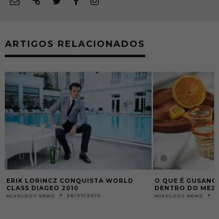
ARTIGOS RELACIONADOS
O QUE É GUSANO, O VERME QUE MORA
TEQUILA – AS 5 
DENTRO DO MEZCAL?
DEVERIA SABER E
04/06/2024
1
MIXOLOGY NEWS
MIXOLOGY NEWS