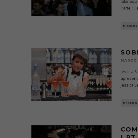
falar aq
Parte 1, l
MIXOLOG
SOB
MARCO 
Jéssica 
apresenta
Jéssica 
MARCO D
COM
| PT