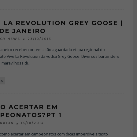
E LA REVOLUTION GREY GOOSE |
 DE JANEIRO
23/10/2013
OGY NEWS
 Janeiro recebeu ontem a tão aguardada etapa regional do
to Vive La Révolution da vodca Grey Goose. Diversos bartenders
 maravilhosa di
...
IA
O ACERTAR EM
PEONATOS?PT 1
13/10/2013
ARION
como acertar em campeonatos com dicas imperdíveis texto