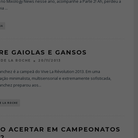
ui no Mixology News nesse ano, acompanhe a Parte 2! Ah, perdeu a
eia
...
IA
RE GAIOLAS E GANSOS
20/11/2013
DE LA ROCHE
Sanchez é a campeã do Vive La Révolution 2013. Em uma
ção minimalista, multisensorial e extremamente sofisticada,
Sanchez preparou aos
...
E LA ROCHE
O ACERTAR EM CAMPEONATOS
 2