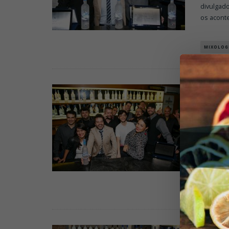
divulgad
os acont
MIXOLOG
VIV
ETA
MIXOL
Mais uma
acontece
restaura
MIXOLOG