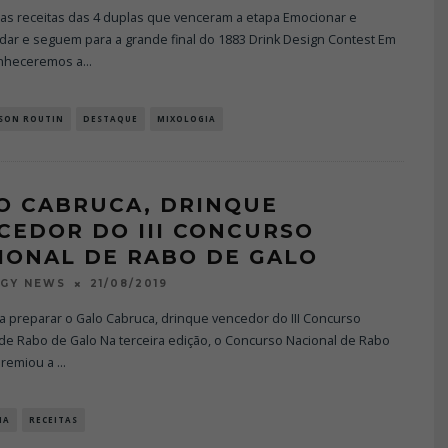
as receitas das 4 duplas que venceram a etapa Emocionar e
dar e seguem para a grande final do 1883 Drink Design Contest Em
nheceremos a
...
ISON ROUTIN
DESTAQUE
MIXOLOGIA
O CABRUCA, DRINQUE
CEDOR DO III CONCURSO
IONAL DE RABO DE GALO
21/08/2019
OGY NEWS
 preparar o Galo Cabruca, drinque vencedor do III Concurso
de Rabo de Galo Na terceira edição, o Concurso Nacional de Rabo
premiou a
...
IA
RECEITAS