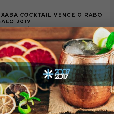
IXABA COCKTAIL VENCE O RABO
GALO 2017
30/08/2017
OGY NEWS
o Capixaba Cocktail, drinque vencedor do Rabo de Galo 2017 Rafael
 bartender do Esquina Mocotó, em São Paulo, conquistou a primeira
 c
...
E
RECEITAS
E MARY, POR RAFAEL WELBERT
19/07/2017
OGY NEWS
a preparar o Bode Mary, drinque do Esquina Mocotó Com
ão em um bode, símbolo nordestino, o bartender Rafael Welbert
 releitura do clás
...