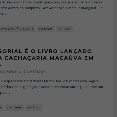
a Anália já vinha sinalizando que a coquetelaria ocuparia um novo
ismo dentro do complexo. Faltava apenas o capítulo inaugural — e
ou.
...
BARES/REGIÃO SUDESTE
DESTAQUE
NOTÍCIAS
SORIAL É O LIVRO LANÇADO
A CACHAÇARIA MACAÚVA EM
4
27/08/2024
OGY NEWS
lo especialista em cachaças Milton Lima, o livro traz uma viagem
l e fichas de degustação e vamos presentear um seguidor com um
ografa
...
E
MIXOLOGIA
NOTÍCIAS