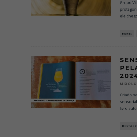
Grupo Vil
protagon
ele cheg
BARES
SEN
PEL
202
MIXOL
Criado pe
sensoria
livro aut
DESTAQU