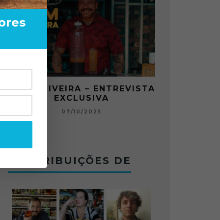
ores
EIRA – ENTREVISTA
O ABRE DO BAR #11 
XCLUSIVA
CHARLES BETONEIRA AB
JOGO NO BOTECO BOL
07/10/2025
12/09/2025
CONTRIBUIÇÕES DE