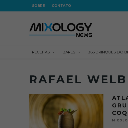
SOBRE
CONTATO
RECEITAS
BARES
365 DRINQUES DO B
RAFAEL WELB
ATL
GRU
COQ
MIXOL