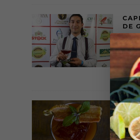
CAP
DE 
MIXOL
Aprenda 
Welbert,
edição do
DESTAQU
BOD
MIXOL
Aprenda 
inspiraç
criou uma