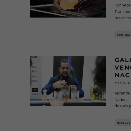
Conheça 
Transbor
breve co
1883 MA
GAL
VEN
NAC
MIXOL
Aprenda a
Nacional 
de Galo 
MIXOLOG