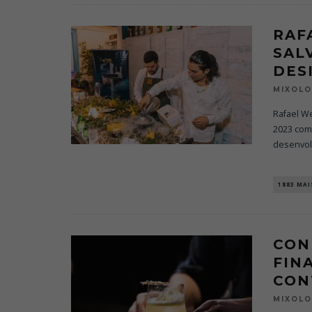
RAF
SAL
DES
MIXOL
Rafael We
2023 com 
desenvol
1883 MA
CON
FIN
CON
MIXOL