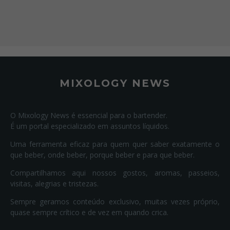
MIXOLOGY NEWS
O Mixology News é essencial para o bartender.
É um portal especializado em assuntos líquidos.
Uma ferramenta eficaz para quem quer saber exatamente o
que beber, onde beber, porque beber e para que beber.
Compartilhamos aqui nossos gostos, aromas, passeios,
visitas, alegrias e tristezas.
Sempre geramos conteúdo exclusivo, muitas vezes próprio,
quase sempre crítico e de vez em quando crica.