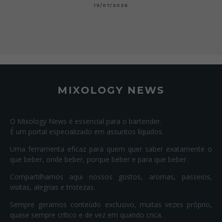
19/07/2026
MIXOLOGY NEWS
O Mixology News é essencial para o bartender.
É um portal especializado em assuntos líquidos.
Uma ferramenta eficaz para quem quer saber exatamente o
que beber, onde beber, porque beber e para que beber.
Compartilhamos aqui nossos gostos, aromas, passeios,
visitas, alegrias e tristezas.
Sempre geramos conteúdo exclusivo, muitas vezes próprio,
quase sempre crítico e de vez em quando crica.