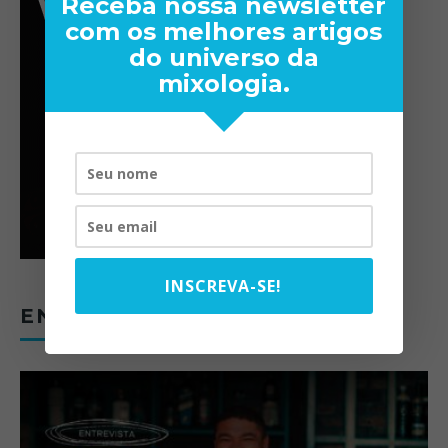
Receba nossa newsletter
com os melhores artigos
do universo da
mixologia.
INSCREVA-SE!
ENTREVISTAS