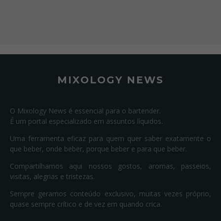
MIXOLOGY NEWS
O Mixology News é essencial para o bartender.
É um portal especializado em assuntos líquidos.
Uma ferramenta eficaz para quem quer saber exatamente o
que beber, onde beber, porque beber e para que beber.
Compartilhamos aqui nossos gostos, aromas, passeios,
visitas, alegrias e tristezas.
Sempre geramos conteúdo exclusivo, muitas vezes próprio,
quase sempre crítico e de vez em quando crica.