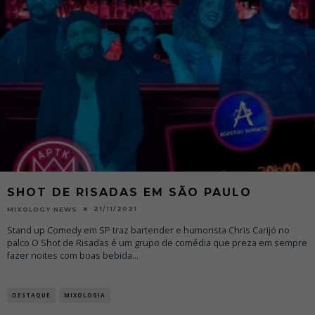
SHOT DE RISADAS EM SÃO PAULO
21/11/2021
MIXOLOGY NEWS
Stand up Comedy em SP traz bartender e humorista Chris Carijó no
palco O Shot de Risadas é um grupo de comédia que preza em sempre
fazer noites com boas bebida
...
DESTAQUE
MIXOLOGIA