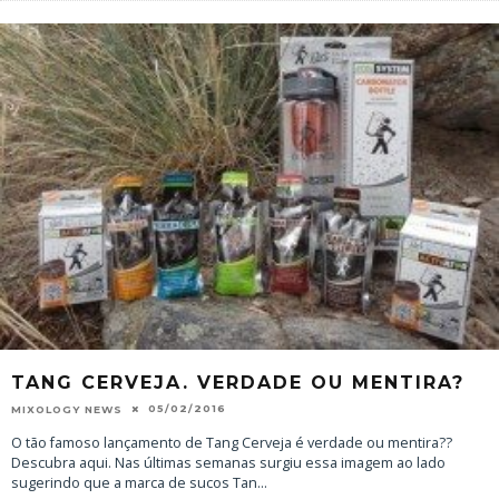
TANG CERVEJA. VERDADE OU MENTIRA?
05/02/2016
MIXOLOGY NEWS
O tão famoso lançamento de Tang Cerveja é verdade ou mentira??
Descubra aqui. Nas últimas semanas surgiu essa imagem ao lado
sugerindo que a marca de sucos Tan
...