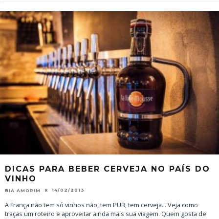
DICAS PARA BEBER CERVEJA NO PAÍS DO
VINHO
14/02/2013
BIA AMORIM
A França não tem só vinhos não, tem PUB, tem cerveja... Veja como
traças um roteiro e aproveitar ainda mais sua viagem. Quem gosta de