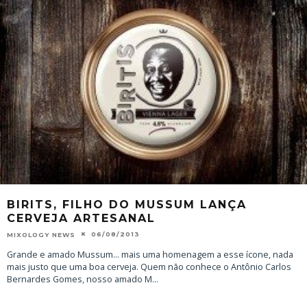
BIRITS, FILHO DO MUSSUM LANÇA
CERVEJA ARTESANAL
06/08/2013
MIXOLOGY NEWS
Grande e amado Mussum... mais uma homenagem a esse ícone, nada
mais justo que uma boa cerveja. Quem não conhece o Antônio Carlos
Bernardes Gomes, nosso amado M
...