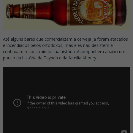
Até alguns bares que comercializam a cerveja já foram atacados
e incendiados pelos ortodoxos, mas eles não desistem e
continuam reconstruíndo sua história. Acompanhem abaixo um
pouco da história da Taybeh e da família Khoury.