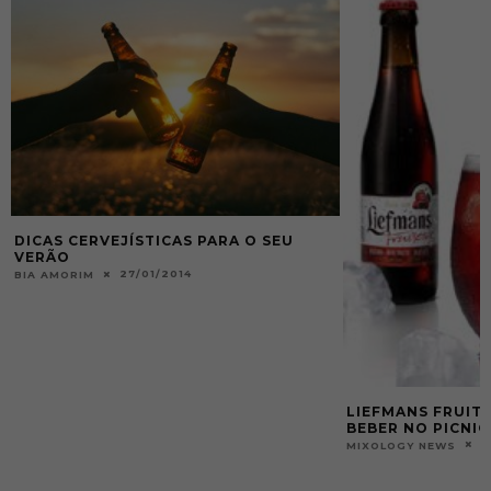
DICAS CERVEJÍSTICAS PARA O SEU
VERÃO
27/01/2014
BIA AMORIM
LIEFMANS FRUITE
BEBER NO PICNIC
2
MIXOLOGY NEWS