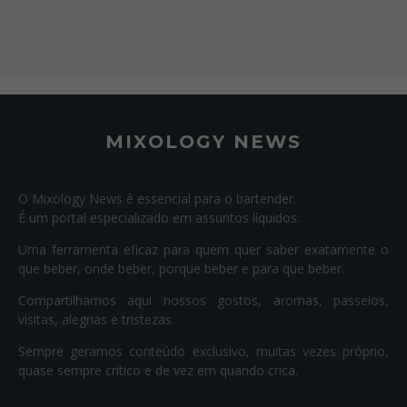
MIXOLOGY NEWS
O Mixology News é essencial para o bartender.
É um portal especializado em assuntos líquidos.
Uma ferramenta eficaz para quem quer saber exatamente o
que beber, onde beber, porque beber e para que beber.
Compartilhamos aqui nossos gostos, aromas, passeios,
visitas, alegrias e tristezas.
Sempre geramos conteúdo exclusivo, muitas vezes próprio,
quase sempre crítico e de vez em quando crica.