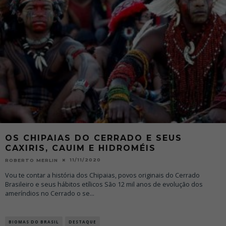
OS CHIPAIAS DO CERRADO E SEUS
CAXIRIS, CAUIM E HIDROMÉIS
11/11/2020
ROBERTO MERLIN
Vou te contar a história dos Chipaias, povos originais do Cerrado
Brasileiro e seus hábitos etílicos São 12 mil anos de evolução dos
ameríndios no Cerrado o se
...
BIOMAS DO BRASIL
DESTAQUE