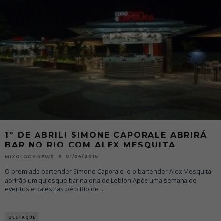
1º DE ABRIL! SIMONE CAPORALE ABRIRÁ
BAR NO RIO COM ALEX MESQUITA
01/04/2016
MIXOLOGY NEWS
O premiado bartender Simone Caporale e o bartender Alex Mesquita
abrirão um quiosque bar na orla do Leblon Após uma semana de
eventos e palestras pelo Rio de
...
DESTAQUE