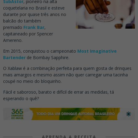
SubAstor
, pioneiro na alta
coquetelaria no Brasil e esteve
durante por quase três anos no
balcão do também
premiado
Frank Bar
,
capitaneado por Spencer
Amereno.
Em 2015, conquistou o campeonato
Most Imaginative
Bartender
de Bombay Sapphire.
O Xablaw é a combinação perfeita para quem gosta de drinques
mais amargos e mesmo assim não quer carregar uma tacinha
coupé no meio do bloquinho.
Fácil e saboroso, barato e difícil de errar as medidas, tá
esperando o quê?
APRENDA A RECEITA