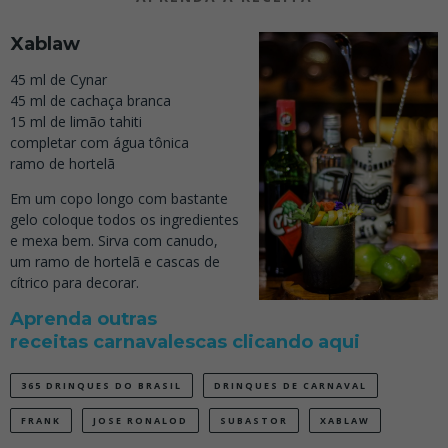
Xablaw
45 ml de Cynar
45 ml de cachaça branca
15 ml de limão tahiti
completar com água tônica
ramo de hortelã
Em um copo longo com bastante
gelo coloque todos os ingredientes
e mexa bem. Sirva com canudo,
um ramo de hortelã e cascas de
cítrico para decorar.
Aprenda outras
receitas carnavalescas clicando aqui
365 DRINQUES DO BRASIL
DRINQUES DE CARNAVAL
FRANK
JOSE RONALOD
SUBASTOR
XABLAW