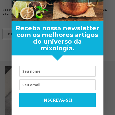
SALVAR MEUS DADOS NESTE NAVEGADOR PARA A PRÓXIMA
VEZ QUE EU COMENTAR.
Receba nossa newsletter
com os melhores artigos
do universo da
mixologia.
INSCREVA-SE!