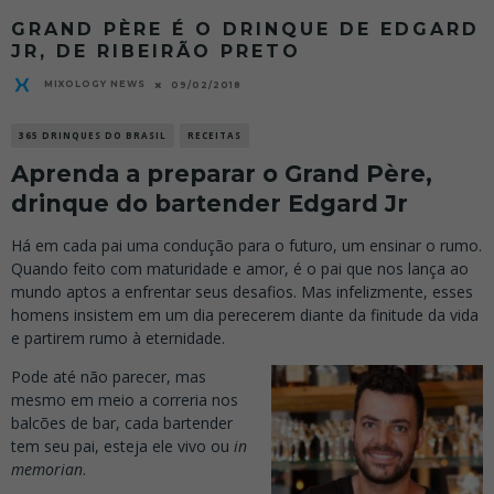
GRAND PÈRE É O DRINQUE DE EDGARD
JR, DE RIBEIRÃO PRETO
MIXOLOGY NEWS
09/02/2018
365 DRINQUES DO BRASIL
RECEITAS
Aprenda a preparar o Grand Père,
drinque do bartender Edgard Jr
Há em cada pai uma condução para o futuro, um ensinar o rumo.
Quando feito com maturidade e amor, é o pai que nos lança ao
mundo aptos a enfrentar seus desafios. Mas infelizmente, esses
homens insistem em um dia perecerem diante da finitude da vida
e partirem rumo à eternidade.
Pode até não parecer, mas
mesmo em meio a correria nos
balcões de bar, cada bartender
tem seu pai, esteja ele vivo ou
in
memorian
.