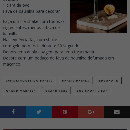
1 clara de ovo
Fava de baunilha para decorar
Faça um dry shake com todos o
ingredientes, menos a fava de
baunilha.
Na sequência faça um shake
com gelo bem forte durante 10 segundos.
Depois uma dupla coagem para uma taça martini.
Decore com um pedaço de fava de baunilha defumada em
maçarico.
365 DRINQUES DO BRASIL
BRASIL DRINKS
EDGARD JR
GRAND MARNIER
GRAND PERE
LOL SPORTS BAR