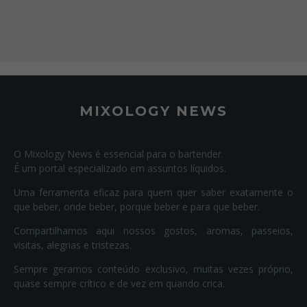
MIXOLOGY NEWS
O Mixology News é essencial para o bartender.
É um portal especializado em assuntos líquidos.
Uma ferramenta eficaz para quem quer saber exatamente o
que beber, onde beber, porque beber e para que beber.
Compartilhamos aqui nossos gostos, aromas, passeios,
visitas, alegrias e tristezas.
Sempre geramos conteúdo exclusivo, muitas vezes próprio,
quase sempre crítico e de vez em quando crica.