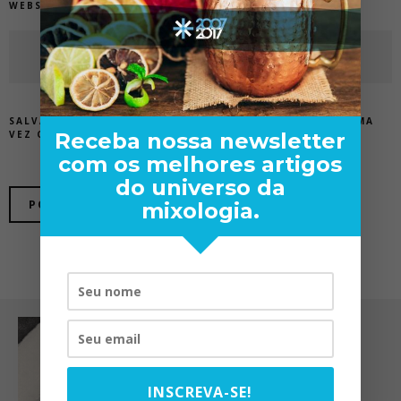
WEBSITE
SALVAR MEUS DADOS NESTE NAVEGADOR PARA A PRÓXIMA
Receba nossa newsletter
VEZ QUE EU COMENTAR.
com os melhores artigos
do universo da
mixologia.
INSCREVA-SE!