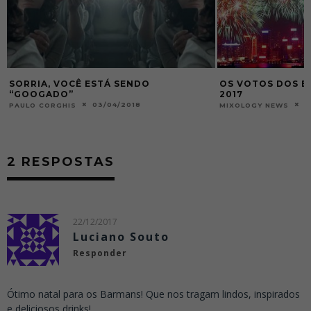
SORRIA, VOCÊ ESTÁ SENDO
OS VOTOS DOS B
“GOOGADO”
2017
03/04/2018
2
PAULO CORGHIS
MIXOLOGY NEWS
2 RESPOSTAS
22/12/2017
Luciano Souto
Responder
Ótimo natal para os Barmans! Que nos tragam lindos, inspirados
e deliciosos drinks!