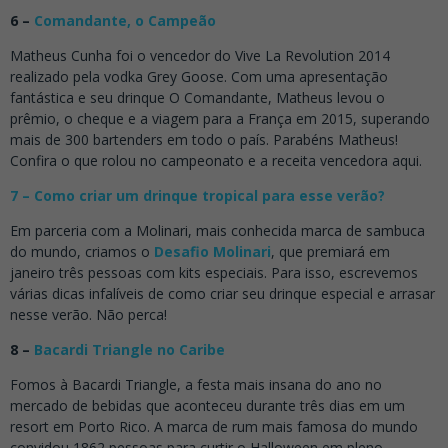
6 –
Comandante, o Campeão
Matheus Cunha foi o vencedor do Vive La Revolution 2014
realizado pela vodka Grey Goose. Com uma apresentação
fantástica e seu drinque O Comandante, Matheus levou o
prêmio, o cheque e a viagem para a França em 2015, superando
mais de 300 bartenders em todo o país. Parabéns Matheus!
Confira o que rolou no campeonato e a receita vencedora aqui.
7 – Como criar um drinque tropical para esse verão?
Em parceria com a Molinari, mais conhecida marca de sambuca
do mundo, criamos o
Desafio Molinari
, que premiará em
janeiro três pessoas com kits especiais. Para isso, escrevemos
várias dicas infalíveis de como criar seu drinque especial e arrasar
nesse verão. Não perca!
8 –
Bacardi Triangle no Caribe
Fomos à Bacardi Triangle, a festa mais insana do ano no
mercado de bebidas que aconteceu durante três dias em um
resort em Porto Rico. A marca de rum mais famosa do mundo
convidou 1862 pessoas para curtir o Halloween em pleno