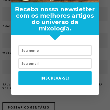
Receba nossa newsletter
com os melhores artigos
do universo da
EMAIL
*
mixologia.
WEBSITE
INSCREVA-SE!
SALVAR MEUS DADOS NESTE NAVEGADOR PARA A PRÓXIMA
VEZ QUE EU COMENTAR.