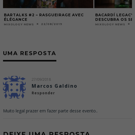
BARTALKS #2 – RASGUEIRAGE AVEC
BACARDÍ LEGACY 
ÉLÉGANCE
DESCUBRA OS SE
22/08/2019
1
MIXOLOGY NEWS
MIXOLOGY NEWS
UMA RESPOSTA
27/09/2018
Marcos Galdino
Responder
Muito legal prazer em fazer parte desse evento..
DEIXE UMA RESPOSTA