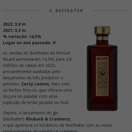
4. BEEFEATER
2022: 3,8 m
2021: 3,3 m
% variação: 14,5%
Lugar no ano passado: 4º
As vendas do Beefeater da Pernod
Ricard aumentaram 14,5%, para 3,8
milhões de caixas em 2022,
provavelmente auxiliadas pelo
lançamento de três produtos: o
primeiro,
Zesty Lemon
, feito com
os limões frescos, que oferece uma
doçura no paladar com uma
explosão de limão picante no final.
Depois, o lançamento do gin
Beefeater’s
Rhubarb & Cranberry
,
o que aprimora os botânicos de Beefeater com as notas
predominantes de ruibarbo e cranberry.