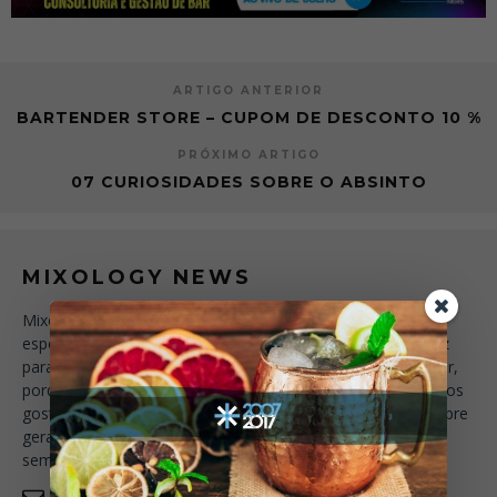
ARTIGO ANTERIOR
BARTENDER STORE – CUPOM DE DESCONTO 10 %
PRÓXIMO ARTIGO
07 CURIOSIDADES SOBRE O ABSINTO
MIXOLOGY NEWS
Mixology News é o blog essencial para o bartender.
especializado em assuntos líquidos. Uma ferramenta eficaz
para quem quer saber exatamente o que beber, onde beber,
porque beber e para que beber. Compartilhamos aqui nossos
gostos, aromas, passeios, visitas, alegrias e tristezas. Sempre
geramos conteúdo exclusivo, muitas vezes próprio, quase
sempre crítico e de vez em quando crica.