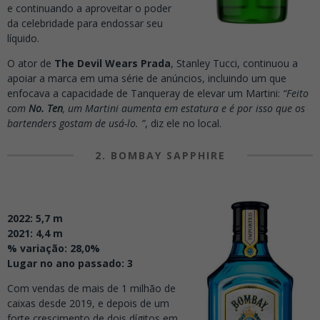
e continuando a aproveitar o poder
da celebridade para endossar seu
líquido.
O ator de
The Devil Wears Prada
, Stanley Tucci, continuou a
apoiar a marca em uma série de anúncios, incluindo um que
enfocava a capacidade de Tanqueray de elevar um Martini:
“Feito
com
No. Ten
, um Martini aumenta em estatura e é por isso que os
bartenders gostam de usá-lo. ”
, diz ele no local.
2. BOMBAY SAPPHIRE
2022: 5,7 m
2021: 4,4 m
% variação: 28,0%
Lugar no ano passado: 3
Com vendas de mais de 1 milhão de
caixas desde 2019, e depois de um
forte crescimento de dois dígitos em