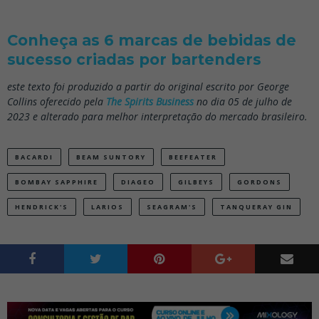
Conheça as 6 marcas de bebidas de
sucesso criadas por bartenders
este texto foi produzido a partir do original escrito por George
Collins oferecido pela
The Spirits Business
no dia 05 de julho de
2023 e alterado para melhor interpretação do mercado brasileiro.
BACARDI
BEAM SUNTORY
BEEFEATER
BOMBAY SAPPHIRE
DIAGEO
GILBEYS
GORDONS
HENDRICK'S
LARIOS
SEAGRAM'S
TANQUERAY GIN